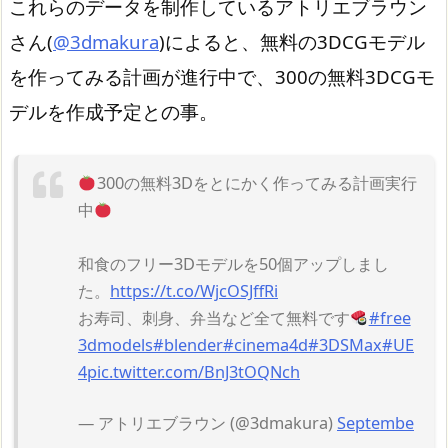
これらのデータを制作しているアトリエブラウン
さん(
@3dmakura
)によると、無料の3DCGモデル
を作ってみる計画が進行中で、300の無料3DCGモ
デルを作成予定との事。
300の無料3Dをとにかく作ってみる計画実行
中
和食のフリー3Dモデルを50個アップしまし
た。
https://t.co/WjcOSJffRi
お寿司、刺身、弁当など全て無料です
#free
3dmodels
#blender
#cinema4d
#3DSMax
#UE
4
pic.twitter.com/BnJ3tOQNch
— アトリエブラウン (@3dmakura)
Septembe