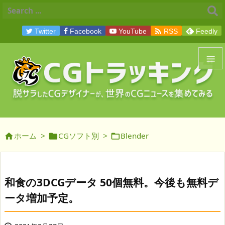

Twitter
Facebook
YouTube
RSS
Feedly


メニュ

サイド
ホーム
>
CGソフト別
>
Blender




前へ

次へ
和食の3DCGデータ 50個無料。今後も無料デ

ータ増加予定。
検索