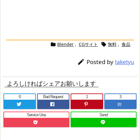
Blender
,
CGサイト
無料
,
食品


Posted by

taketyu
よろしければシェアお願いします
0
Bad Request
1
3
B!
Service Una
Send