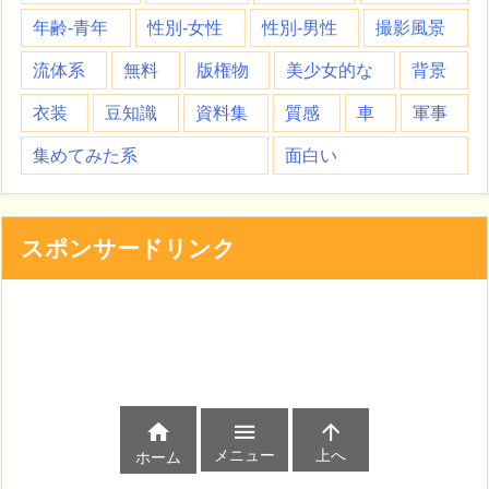
年齢-青年
性別-女性
性別-男性
撮影風景
流体系
無料
版権物
美少女的な
背景
衣装
豆知識
資料集
質感
車
軍事
集めてみた系
面白い
スポンサードリンク



メニュー
上へ
ホーム