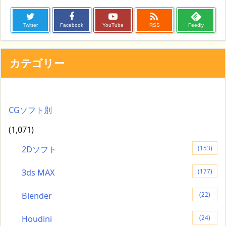

Twitter
Facebook
YouTube
RSS
Feedly
カテゴリー
CGソフト別
(1,071)
2Dソフト
(153)
3ds MAX
(177)
Blender
(22)
Houdini
(24)