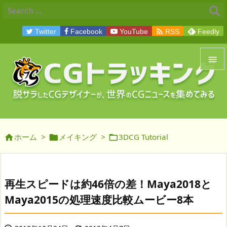

Twitter
Facebook
YouTube
RSS
Feedly


メニュ

サイド
ホーム
>
メイキング
>
3DCG Tutorial




前へ

次へ
再生スピードは約46倍の差！Maya2018と

Maya2015の処理速度比較ムービー8本
検索