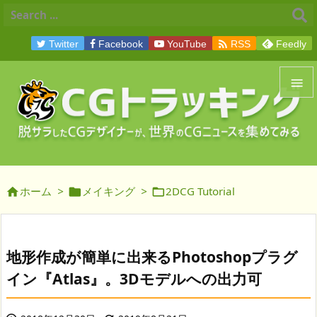

Twitter
Facebook
YouTube
RSS
Feedly


メニュ

サイド
ホーム
>
メイキング
>
2DCG Tutorial




前へ

次へ
地形作成が簡単に出来るPhotoshopプラグ

イン『Atlas』。3Dモデルへの出力可
検索