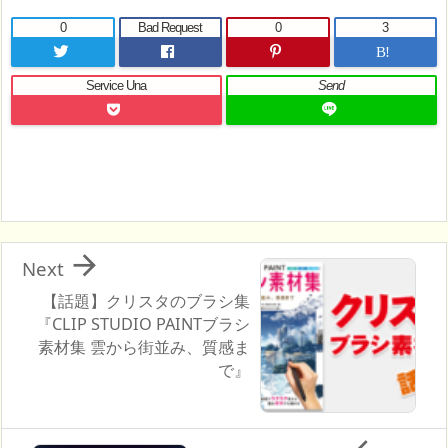
0
Bad Request
0
3
B!
Service Una
Send

Next
【話題】クリスタのブラシ集
『CLIP STUDIO PAINTブラシ
素材集 雲から街並み、質感ま
で』