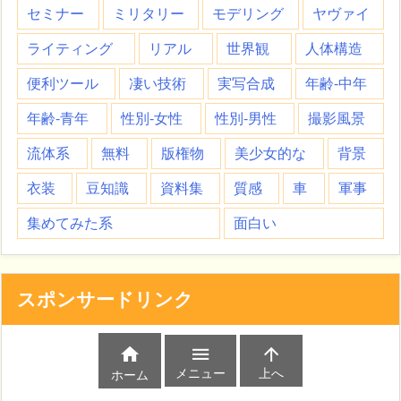
セミナー
ミリタリー
モデリング
ヤヴァイ
ライティング
リアル
世界観
人体構造
便利ツール
凄い技術
実写合成
年齢-中年
年齢-青年
性別-女性
性別-男性
撮影風景
流体系
無料
版権物
美少女的な
背景
衣装
豆知識
資料集
質感
車
軍事
集めてみた系
面白い
スポンサードリンク



メニュー
上へ
ホーム