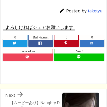
Posted by

taketyu
よろしければシェアお願いします
0
Bad Request
0
0
B!
Service Una
Send

Next
【ムービーあり】Naughty D