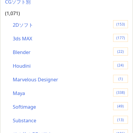
CGソフト別
(1,071)
2Dソフト
(153)
3ds MAX
(177)
Blender
(22)
Houdini
(24)
Marvelous Designer
(1)
Maya
(338)
Softimage
(49)
Substance
(13)