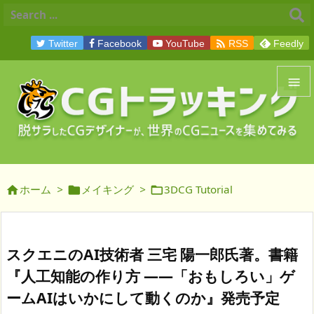

Twitter
Facebook
YouTube
RSS
Feedly


メニュ

サイド
ホーム
>
メイキング
>
3DCG Tutorial




前へ

次へ
スクエニのAI技術者 三宅 陽一郎氏著。書籍

『人工知能の作り方 ――「おもしろい」ゲ
検索
ームAIはいかにして動くのか』発売予定