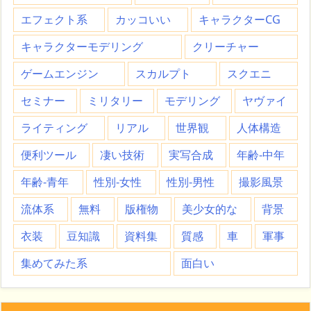
エフェクト系
カッコいい
キャラクターCG
キャラクターモデリング
クリーチャー
ゲームエンジン
スカルプト
スクエニ
セミナー
ミリタリー
モデリング
ヤヴァイ
ライティング
リアル
世界観
人体構造
便利ツール
凄い技術
実写合成
年齢-中年
年齢-青年
性別-女性
性別-男性
撮影風景
流体系
無料
版権物
美少女的な
背景
衣装
豆知識
資料集
質感
車
軍事
集めてみた系
面白い