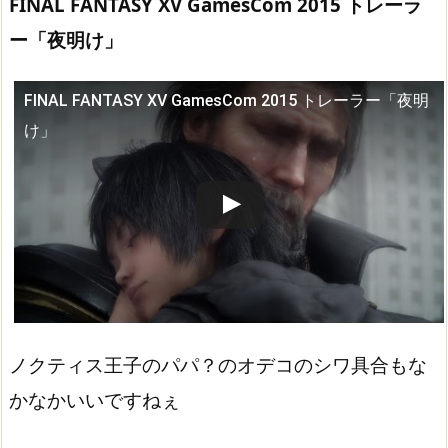
FINAL FANTASY XV GamesCom 2015 トレーラ
ー「夜明け」
FINAL FANTASY XV GamesCom 2015 トレーラー「夜明
この動画を YouTube で視聴
け」
ノクティス王子のパパ？のオデコのシワ具合もな
かなかいいですねぇ