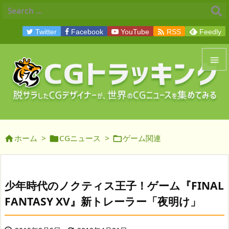

Twitter
Facebook
YouTube
RSS
Feedly


メニュ

サイド
ホーム
>
CGニュース
>
ゲーム関連




前へ

次へ
少年時代のノクティス王子！ゲーム『FINAL

FANTASY XV』新トレーラー「夜明け」
検索