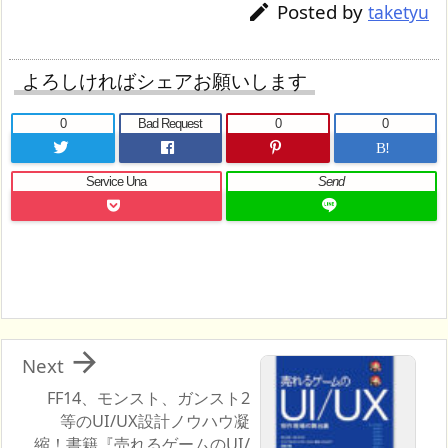
Posted by

taketyu
よろしければシェアお願いします
0
Bad Request
0
0
B!
Service Una
Send

Next
FF14、モンスト、ガンスト2
等のUI/UX設計ノウハウ凝
縮！書籍『売れるゲームのUI/