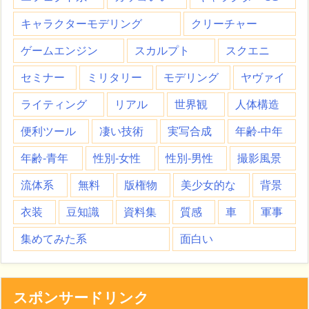
キャラクターモデリング
クリーチャー
ゲームエンジン
スカルプト
スクエニ
セミナー
ミリタリー
モデリング
ヤヴァイ
ライティング
リアル
世界観
人体構造
便利ツール
凄い技術
実写合成
年齢-中年
年齢-青年
性別-女性
性別-男性
撮影風景
流体系
無料
版権物
美少女的な
背景
衣装
豆知識
資料集
質感
車
軍事
集めてみた系
面白い
スポンサードリンク