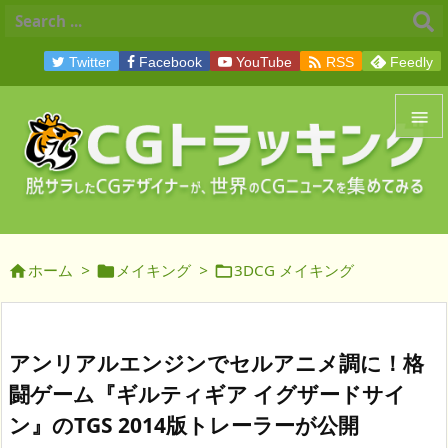

Twitter
Facebook
YouTube
RSS
Feedly


メニュ

サイド
ホーム
>
メイキング
>
3DCG メイキング




前へ

次へ
アンリアルエンジンでセルアニメ調に！格

闘ゲーム『ギルティギア イグザードサイ
検索
ン』のTGS 2014版トレーラーが公開