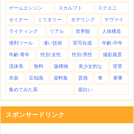
ゲームエンジン
スカルプト
スクエニ
セミナー
ミリタリー
モデリング
ヤヴァイ
ライティング
リアル
世界観
人体構造
便利ツール
凄い技術
実写合成
年齢-中年
年齢-青年
性別-女性
性別-男性
撮影風景
流体系
無料
版権物
美少女的な
背景
衣装
豆知識
資料集
質感
車
軍事
集めてみた系
面白い
スポンサードリンク