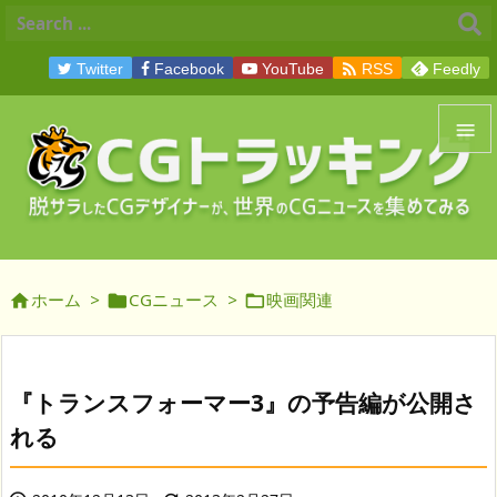

Twitter
Facebook
YouTube
RSS
Feedly


メニュ

サイド
ホーム
>
CGニュース
>
映画関連




前へ

次へ
『トランスフォーマー3』の予告編が公開さ

れる
検索