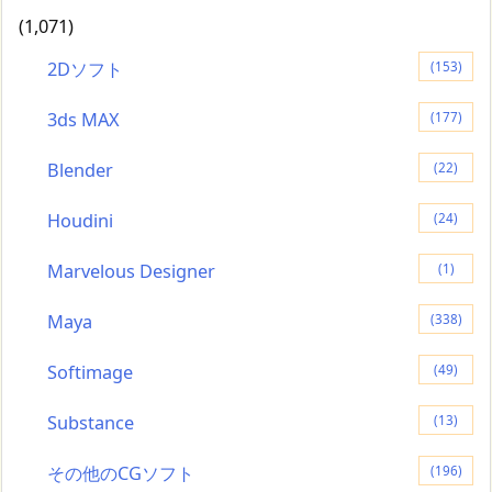
(1,071)
2Dソフト
(153)
3ds MAX
(177)
Blender
(22)
Houdini
(24)
Marvelous Designer
(1)
Maya
(338)
Softimage
(49)
Substance
(13)
その他のCGソフト
(196)