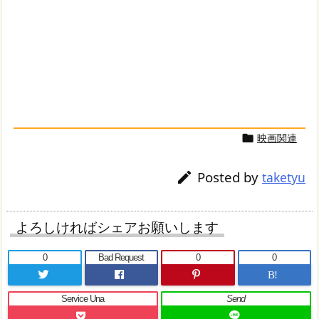
映画関連

Posted by

taketyu
よろしければシェアお願いします
0
Bad Request
0
0
B!
Service Una
Send