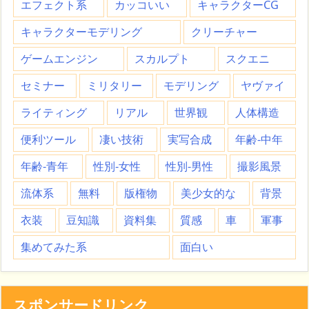
エフェクト系
カッコいい
キャラクターCG
キャラクターモデリング
クリーチャー
ゲームエンジン
スカルプト
スクエニ
セミナー
ミリタリー
モデリング
ヤヴァイ
ライティング
リアル
世界観
人体構造
便利ツール
凄い技術
実写合成
年齢-中年
年齢-青年
性別-女性
性別-男性
撮影風景
流体系
無料
版権物
美少女的な
背景
衣装
豆知識
資料集
質感
車
軍事
集めてみた系
面白い
スポンサードリンク