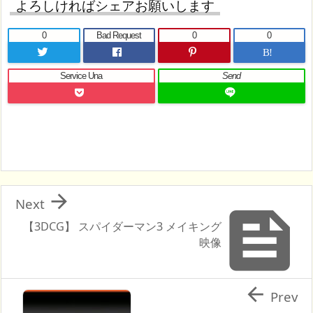
よろしければシェアお願いします
0
Bad Request
0
0
B!
Service Una
Send

Next

【3DCG】 スパイダーマン3 メイキング
映像

Prev