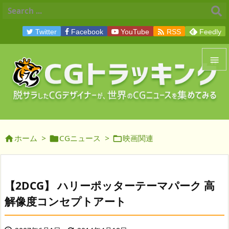

Twitter
Facebook
YouTube
RSS
Feedly


メニュ

サイド
ホーム
>
CGニュース
>
映画関連




前へ

次へ
【2DCG】 ハリーポッターテーマパーク 高

解像度コンセプトアート
検索