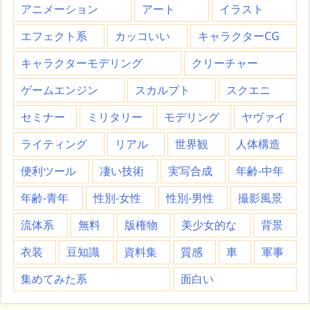
アニメーション
アート
イラスト
エフェクト系
カッコいい
キャラクターCG
キャラクターモデリング
クリーチャー
ゲームエンジン
スカルプト
スクエニ
セミナー
ミリタリー
モデリング
ヤヴァイ
ライティング
リアル
世界観
人体構造
便利ツール
凄い技術
実写合成
年齢-中年
年齢-青年
性別-女性
性別-男性
撮影風景
流体系
無料
版権物
美少女的な
背景
衣装
豆知識
資料集
質感
車
軍事
集めてみた系
面白い