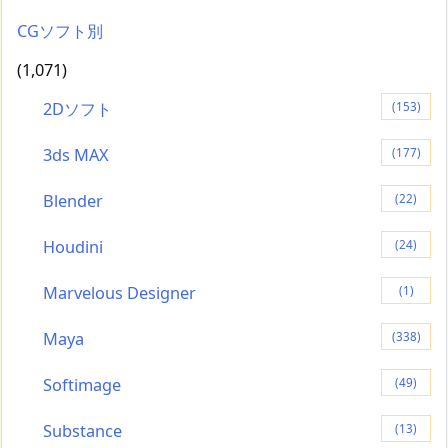
CGソフト別
(1,071)
2Dソフト
(153)
3ds MAX
(177)
Blender
(22)
Houdini
(24)
Marvelous Designer
(1)
Maya
(338)
Softimage
(49)
Substance
(13)