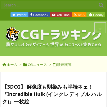

Twitter
Facebook
YouTube
RSS
Feedly


メニュ

サイド
ホーム
>
CGニュース
>
映画関連




前へ

次へ
【3DCG】 解像度も馴染みも半端ネェ！

『Incredible Hulk (インクレディブル ハル
検索
ク)』一枚絵