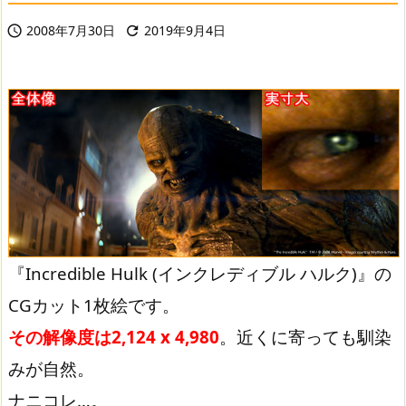
2008年7月30日
2019年9月4日


『Incredible Hulk (インクレディブル ハルク)』の
CGカット1枚絵です。
その解像度は2,124 x 4,980
。近くに寄っても馴染
みが自然。
ナニコレ…。