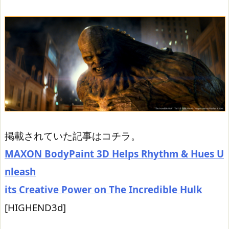
掲載されていた記事はコチラ。
MAXON BodyPaint 3D Helps Rhythm & Hues U
nleash
its Creative Power on The Incredible Hulk
[HIGHEND3d]