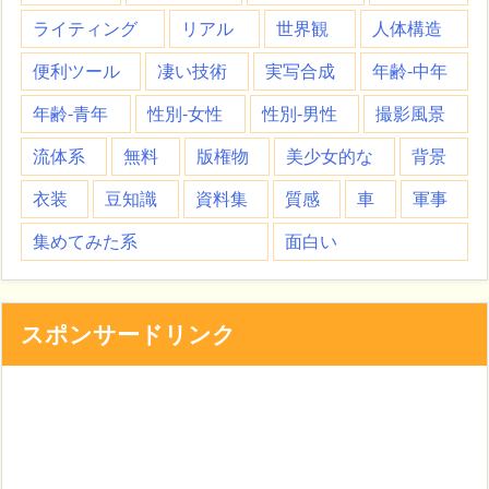
ライティング
リアル
世界観
人体構造
便利ツール
凄い技術
実写合成
年齢-中年
年齢-青年
性別-女性
性別-男性
撮影風景
流体系
無料
版権物
美少女的な
背景
衣装
豆知識
資料集
質感
車
軍事
集めてみた系
面白い
スポンサードリンク