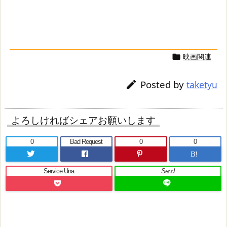
映画関連

Posted by

taketyu
よろしければシェアお願いします
0
Bad Request
0
0
B!
Service Una
Send