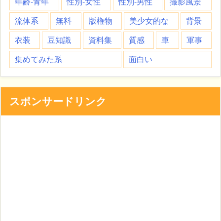
年齢-青年
性別-女性
性別-男性
撮影風景
流体系
無料
版権物
美少女的な
背景
衣装
豆知識
資料集
質感
車
軍事
集めてみた系
面白い
スポンサードリンク