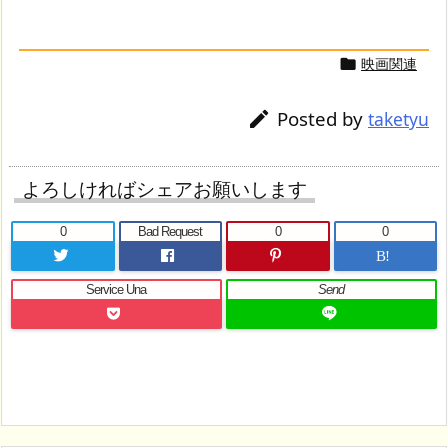
映画関連

Posted by

taketyu
よろしければシェアお願いします
0
Bad Request
0
0
B!
Service Una
Send