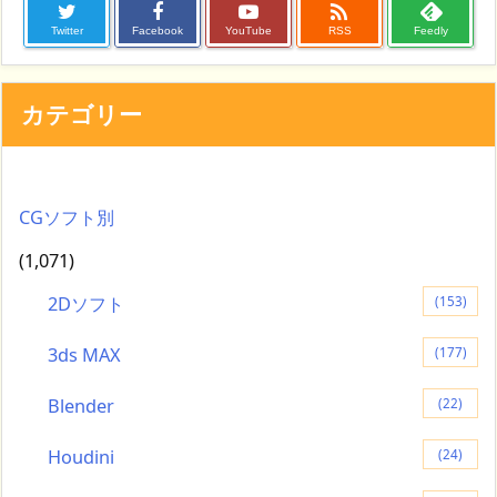

Twitter
Facebook
YouTube
RSS
Feedly
カテゴリー
CGソフト別
(1,071)
2Dソフト
(153)
3ds MAX
(177)
Blender
(22)
Houdini
(24)