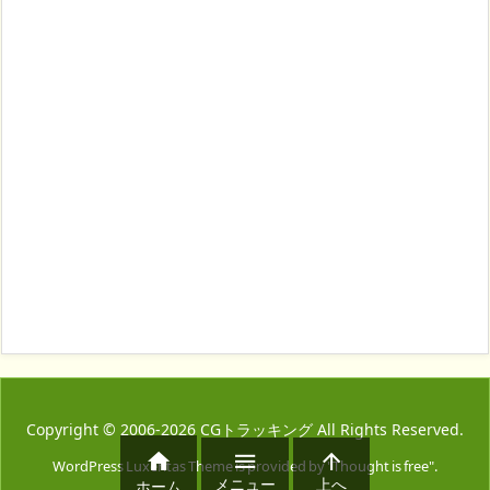
Copyright ©
2006
-2026
CGトラッキング
All Rights Reserved.



WordPress Luxeritas Theme is provided by "
Thought is free
".
メニュー
上へ
ホーム