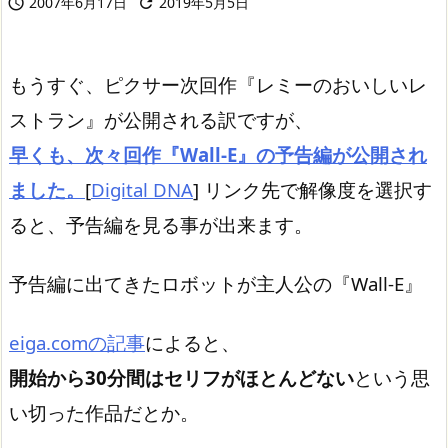
2007年6月17日
2019年5月5日


もうすぐ、ピクサー次回作『レミーのおいしいレ
ストラン』が公開される訳ですが、
早くも、次々回作『Wall-E』の予告編が公開され
ました。
[
Digital DNA
] リンク先で解像度を選択す
ると、予告編を見る事が出来ます。
予告編に出てきたロボットが主人公の『Wall-E』
eiga.comの記事
によると、
開始から30分間はセリフがほとんどない
という思
い切った作品だとか。