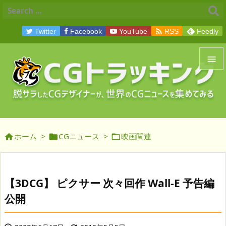

Twitter
Facebook
YouTube
RSS
Feedly


メニュ

サイド
ホーム
>
CGニュース
>
映画関連




前へ

次へ
【3DCG】 ピクサー 次々回作 Wall-E 予告編

公開
検索