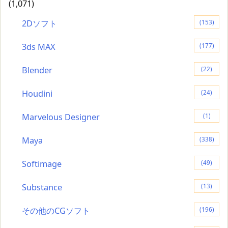
(1,071)
2Dソフト
(153)
3ds MAX
(177)
Blender
(22)
Houdini
(24)
Marvelous Designer
(1)
Maya
(338)
Softimage
(49)
Substance
(13)
その他のCGソフト
(196)