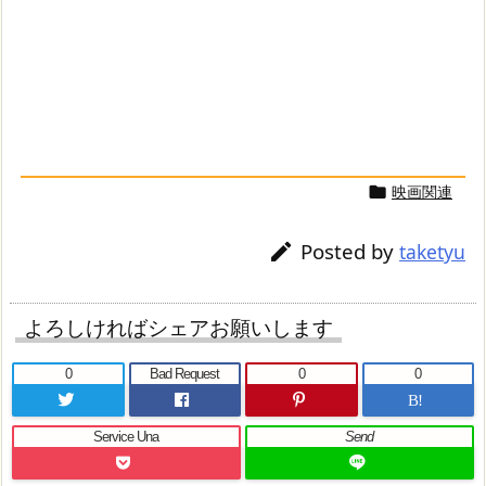
映画関連

Posted by

taketyu
よろしければシェアお願いします
0
Bad Request
0
0
B!
Service Una
Send