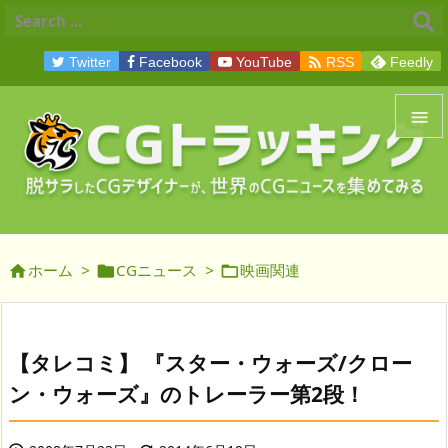

Twitter
Facebook
YouTube
RSS
Feedly


メニュ

サイド
ホーム
>
CGニュース
>
映画関連




前へ

次へ
【タレコミ】 『スター・ウォーズ/クロー

ン・ウォーズ』のトレーラー第2段！
検索