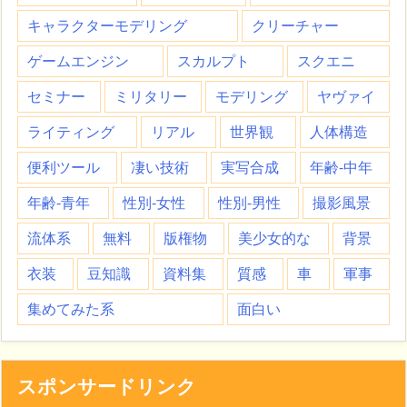
キャラクターモデリング
クリーチャー
ゲームエンジン
スカルプト
スクエニ
セミナー
ミリタリー
モデリング
ヤヴァイ
ライティング
リアル
世界観
人体構造
便利ツール
凄い技術
実写合成
年齢-中年
年齢-青年
性別-女性
性別-男性
撮影風景
流体系
無料
版権物
美少女的な
背景
衣装
豆知識
資料集
質感
車
軍事
集めてみた系
面白い
スポンサードリンク