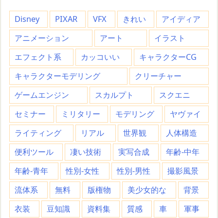
Disney
PIXAR
VFX
きれい
アイディア
アニメーション
アート
イラスト
エフェクト系
カッコいい
キャラクターCG
キャラクターモデリング
クリーチャー
ゲームエンジン
スカルプト
スクエニ
セミナー
ミリタリー
モデリング
ヤヴァイ
ライティング
リアル
世界観
人体構造
便利ツール
凄い技術
実写合成
年齢-中年
年齢-青年
性別-女性
性別-男性
撮影風景
流体系
無料
版権物
美少女的な
背景
衣装
豆知識
資料集
質感
車
軍事