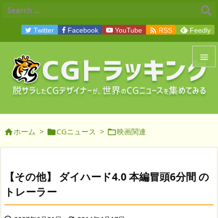

Twitter
Facebook
YouTube
RSS
Feedly


メニュ

サイド
ホーム
>
CGニュース
>
映画関連




前へ

次へ
【その他】 ダイハード4.0 本編冒頭6分間 の

トレーラー
検索