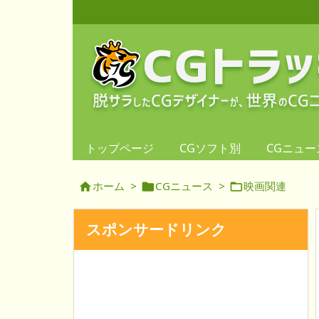
トップページ
CGソフト別
CGニュー
ホーム
>
CGニュース
>
映画関連



スポンサードリンク