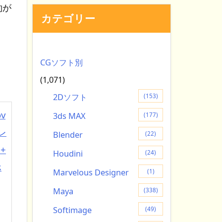
約が
カテゴリー
CGソフト別
(1,071)
2Dソフト
(153)
v
3ds MAX
(177)
レ
Blender
(22)
+
Houdini
(24)
ホ
Marvelous Designer
(1)
Maya
(338)
Softimage
(49)