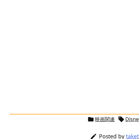
映画関連
Disne


Posted by
take
