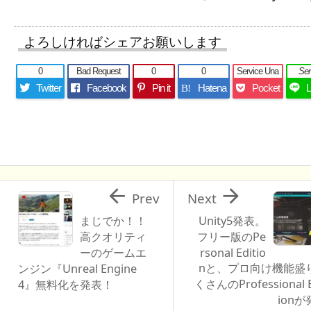
よろしければシェアお願いします
0
Bad Request
0
0
Service Una
Se
Twitter
Facebook
Pin it
Hatena
Pocket
B!


Prev
Next
まじでか！！
Unity5発表。
高クオリティ
フリー版のPe
ーのゲームエ
rsonal Editio
nと、プロ向け機能盛
ンジン『Unreal Engine
くさんのProfessional E
4』無料化を発表！
ionが