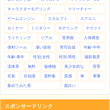
キャラクターモデリング
クリーチャー
ゲームエンジン
スカルプト
スクエニ
セミナー
ミリタリー
モデリング
ヤヴァイ
ライティング
リアル
世界観
人体構造
便利ツール
凄い技術
実写合成
年齢-中年
年齢-青年
性別-女性
性別-男性
撮影風景
流体系
無料
版権物
美少女的な
背景
衣装
豆知識
資料集
質感
車
軍事
集めてみた系
面白い
スポンサードリンク