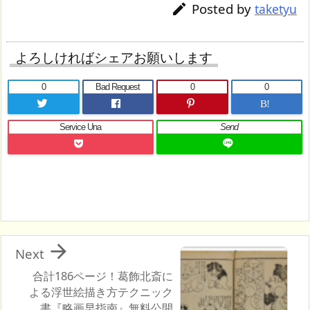
Posted by

taketyu
よろしければシェアお願いします
0
Bad Request
0
0
B!
Service Una
Send

Next
合計186ページ！葛飾北斎に
よる浮世絵描き方テクニック
書『略画早指南』無料公開