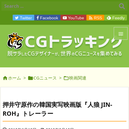

Twitter
Facebook
YouTube
RSS
Feedly


メニュ

サイド
ホーム
>
CGニュース
>
映画関連




前へ

次へ
押井守原作の韓国実写映画版『人狼 JIN-

ROH』トレーラー
検索