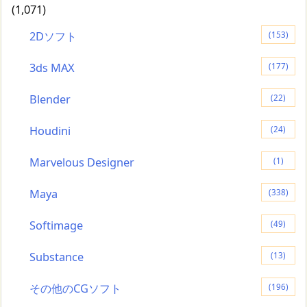
(1,071)
2Dソフト
(153)
3ds MAX
(177)
Blender
(22)
Houdini
(24)
Marvelous Designer
(1)
Maya
(338)
Softimage
(49)
Substance
(13)
その他のCGソフト
(196)