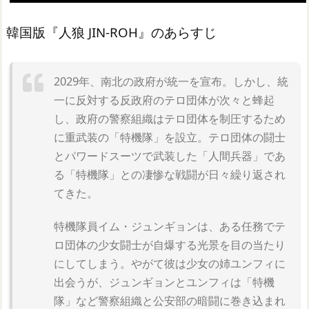
韓国版『人狼 JIN-ROH』のあらすじ
2029年、南北の政府が統一を宣布。しかし、統
一に反対する反政府のテロ団体が次々と蜂起
し、政府の警察組織はテロ団体を制圧するため
に重武装の「特機隊」を設立。テロ団体の闘士
とパワードスーツで武装した「人間兵器」であ
る「特機隊」との凄惨な戦闘が日々繰り返され
てきた。
特機隊員イム・ジュンギョンは、ある任務でテ
ロ団体の少女闘士が自爆する光景を目の当たり
にしてしまう。やがて彼は少女の姉ユンフィに
出会うが、ジュンギョンとユンフィは「特機
隊」など警察組織と公安部の暗闘に巻き込まれ