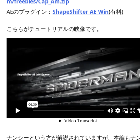
m/freebies/Cap_Am.zip
AEのプラグイン：
ShapeShifter AE Win
(有料)
こちらがチュートリアルの映像です。
ナンシーという方が解説されていますが、本編もナ