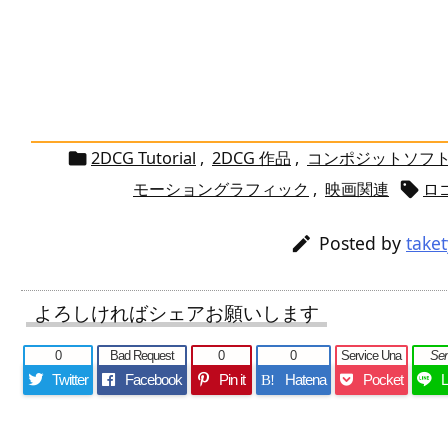
2DCG Tutorial
,
2DCG 作品
,
コンポジットソフ

モーショングラフィック
,
映画関連
ロ

Posted by
take

よろしければシェアお願いします
0
Bad Request
0
0
Service Una
Se
Twitter
Facebook
Pin it
Hatena
Pocket
B!