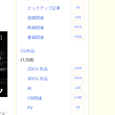
ピックアップ記事
(4)
就職関連
(20)
映画関連
(653)
書籍関連
(332)
CG作品
(1,558)
2DCG 作品
(234)
3DCG 作品
(547)
AI
(20)
CM関連
(148)
PV
(9)
ンシ