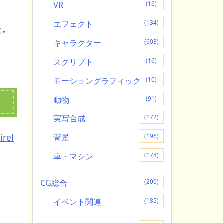
VR
(16)
エフェクト
(134)
た。
キャラクター
(603)
スクリプト
(16)
モーショングラフィック
(10)
動物
(91)
実写合成
(172)
irel
背景
(196)
車・マシン
(178)
CG総合
(200)
イベント関連
(185)