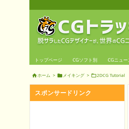
トップページ
CGソフト別
CGニュー
ホーム
>
メイキング
>
2DCG Tutorial



スポンサードリンク