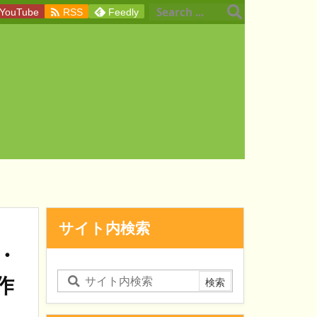

YouTube
RSS
Feedly
サイト内検索
・
作