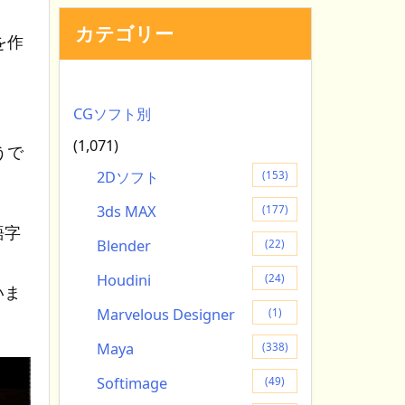
カテゴリー
を作
CGソフト別
(1,071)
うで
2Dソフト
(153)
3ds MAX
(177)
語字
Blender
(22)
Houdini
(24)
いま
Marvelous Designer
(1)
Maya
(338)
Softimage
(49)