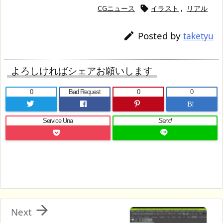
CGニュース
イラスト
,
リアル

Posted by

taketyu
よろしければシェアお願いします
0
Bad Request
0
0
B!
Service Una
Send

Next