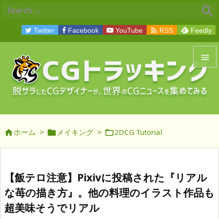

Twitter
Facebook
YouTube
RSS
Feedly


メニュ

サイド
ホーム
>
メイキング
>
2DCG Tutorial




前へ

次へ
【飯テロ注意】Pixivに投稿された『リアル

な苺の描き方』。他の料理のイラスト作品も
検索
超美味そうでリアル