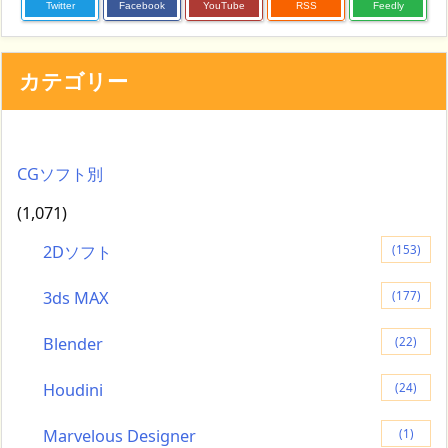
Twitter
Facebook
YouTube
RSS
Feedly
カテゴリー
CGソフト別
(1,071)
2Dソフト
(153)
3ds MAX
(177)
Blender
(22)
Houdini
(24)
Marvelous Designer
(1)