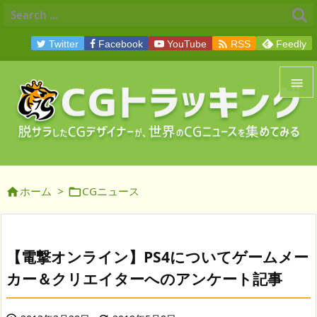

Twitter
Facebook
YouTube
RSS
Feedly


メニュ

サイド
ホーム
>
CGニュース



前へ

次へ
【電撃オンライン】PS4についてゲームメー

カー＆クリエイターへのアンケート記事
検索