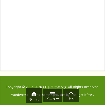
Copyright ©
2006
-2026
CGトラッキング
All Rights Reserved.



WordPress Luxeritas Theme is provided by "
Thought is free
".
メニュー
上へ
ホーム