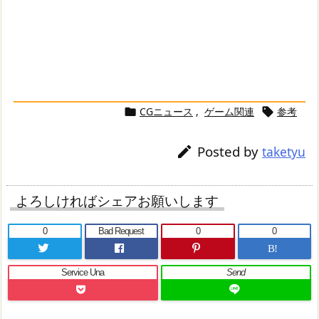
CGニュース
,
ゲーム関連
参考


Posted by

taketyu
よろしければシェアお願いします
0
Bad Request
0
0
B!
Service Una
Send