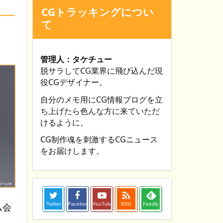
CGトラッキングについ
て
管理人：タケチュー
脱サラしてCG業界に飛び込んだ現
役CGデザイナー。
自分のメモ用にCG情報ブログを立
ち上げたら色んな方に来ていただ
けるように。
CG制作魂を刺激するCGニュース
をお届けします。

ム会
Twitter
Facebook
YouTube
RSS
Feedly