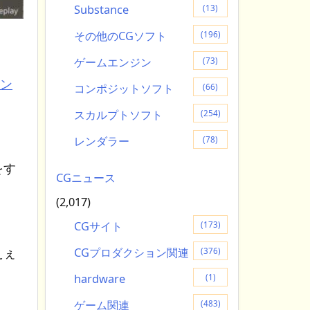
Substance
(13)
その他のCGソフト
(196)
ゲームエンジン
(73)
ョン
コンポジットソフト
(66)
スカルプトソフト
(254)
レンダラー
(78)
。
をす
CGニュース
(2,017)
CGサイト
(173)
えぇ
CGプロダクション関連
(376)
hardware
(1)
ゲーム関連
(483)