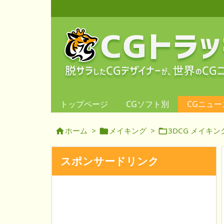
トップページ
CGソフト別
CGニュー
ホーム
>
メイキング
>
3DCG メイキン



スポンサードリンク