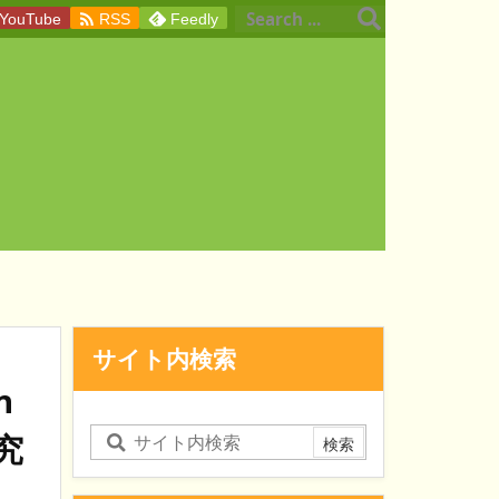

YouTube
RSS
Feedly
サイト内検索
n
究