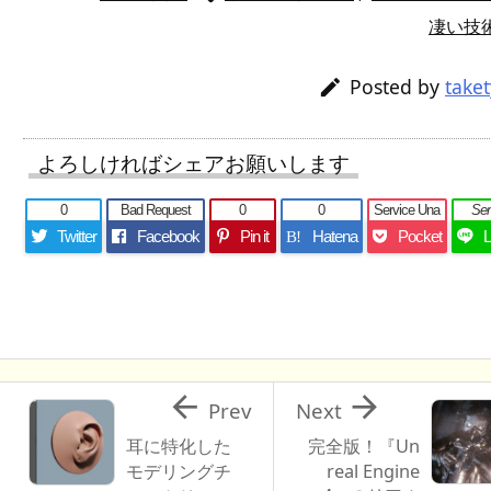
凄い技
Posted by
take

よろしければシェアお願いします
0
Bad Request
0
0
Service Una
Se
Twitter
Facebook
Pin it
Hatena
Pocket
B!


Prev
Next
耳に特化した
完全版！『Un
モデリングチ
real Engine