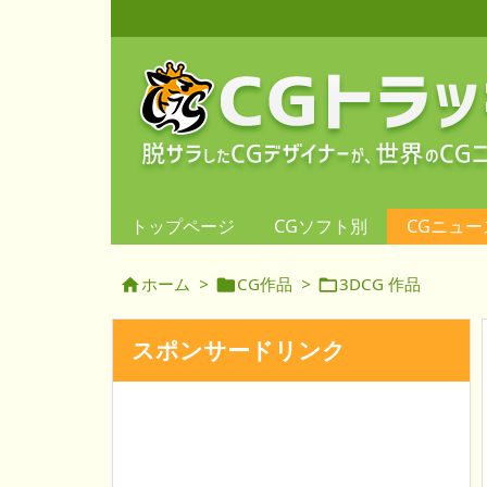
トップページ
CGソフト別
CGニュー
ホーム
>
CG作品
>
3DCG 作品



スポンサードリンク