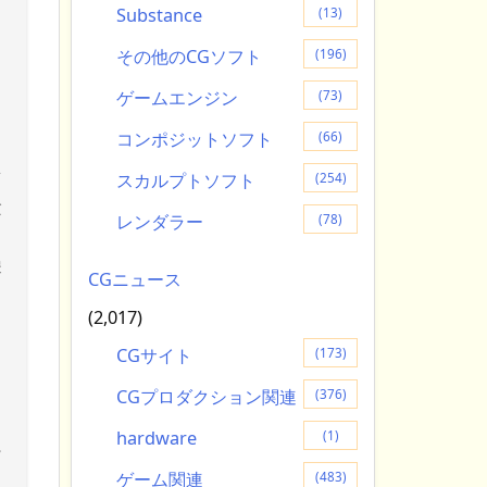
Substance
(13)
ス
その他のCGソフト
(196)
ゲームエンジン
(73)
フ
コンポジットソフト
(66)
ミ
ン
スカルプトソフト
(254)
険
レンダラー
(78)
岸
CGニュース
(2,017)
CGサイト
(173)
イ
CGプロダクション関連
(376)
っ
hardware
(1)
ー
ゲーム関連
(483)
し