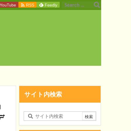

YouTube
RSS
Feedly
サイト内検索
』
デ