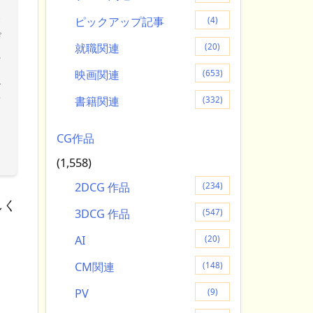
を
ピックアップ記事
(4)
げ
就職関連
(20)
ー
映画関連
(653)
人
な
書籍関連
(332)
CG作品
(1,558)
2DCG 作品
(234)
しく
3DCG 作品
(547)
AI
(20)
CM関連
(148)
PV
(9)