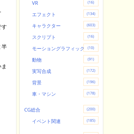
VR
(16)
。
エフェクト
(134)
キャラクター
(603)
です
スクリプト
(16)
と半
モーショングラフィック
(10)
動物
(91)
いま
実写合成
(172)
背景
(196)
車・マシン
(178)
CG総合
(200)
イベント関連
(185)