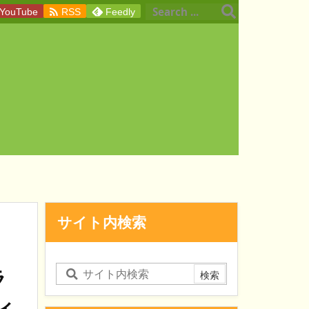

YouTube
RSS
Feedly
サイト内検索
、
ラ
ィ