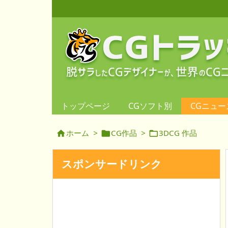
トップページ
CGソフト別
CGニュー
ホーム
>
CG作品
>
3DCG 作品



スポンサードリンク