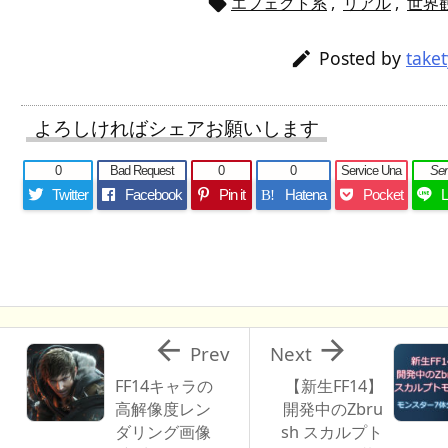
エフェクト系
,
リアル
,
世界

Posted by
take

よろしければシェアお願いします
0
Bad Request
0
0
Service Una
Se
Twitter
Facebook
Pin it
Hatena
Pocket
B!


Prev
Next
FF14キャラの
【新生FF14】
高解像度レン
開発中のZbru
ダリング画像
sh スカルプト