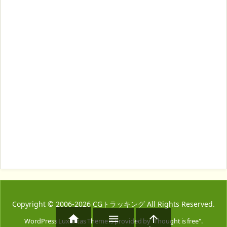
Copyright ©
2006
-2026
CGトラッキング
All Rights Reserved.



WordPress Luxeritas Theme is provided by "
Thought is free
".