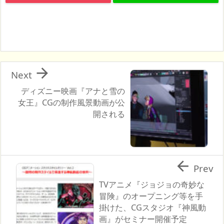

Next
ディズニー映画『アナと雪の
女王』CGの制作風景動画が公
開される

Prev
TVアニメ『ジョジョの奇妙な
冒険』のオープニング等を手
掛けた、CGスタジオ『神風動
画』がセミナー開催予定