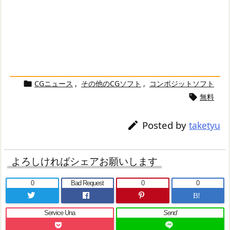
CGニュース
,
その他のCGソフト
,
コンポジットソフト

無料

Posted by

taketyu
よろしければシェアお願いします
0
Bad Request
0
0
B!
Service Una
Send