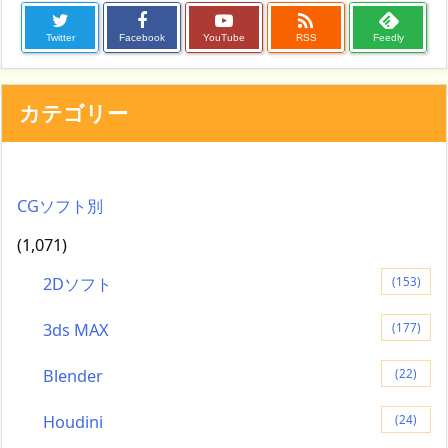

Twitter
Facebook
YouTube
RSS
Feedly
カテゴリー
CGソフト別
(1,071)
2Dソフト
(153)
3ds MAX
(177)
Blender
(22)
Houdini
(24)