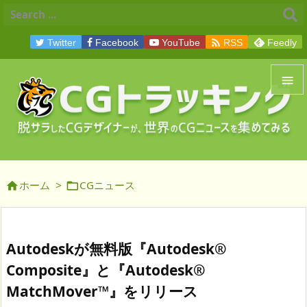

Twitter
Facebook
YouTube
RSS
Feedly


メニュ

サイド
ホーム
>
CGニュース



前へ

次へ
Autodeskが無料版『Autodesk®

Composite』と『Autodesk®
検索
MatchMover™』をリリース