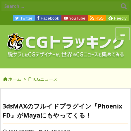

Twitter
Facebook
YouTube
RSS
Feedly


メニュ

サイド
ホーム
>
CGニュース



前へ

次へ
3dsMAXのフルイドプラグイン『Phoenix

FD』がMayaにもやってくる！
検索