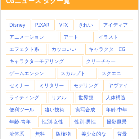
CGニュース タグ一覧
Disney
PIXAR
VFX
きれい
アイディア
アニメーション
アート
イラスト
エフェクト系
カッコいい
キャラクターCG
キャラクターモデリング
クリーチャー
ゲームエンジン
スカルプト
スクエニ
セミナー
ミリタリー
モデリング
ヤヴァイ
ライティング
リアル
世界観
人体構造
便利ツール
凄い技術
実写合成
年齢-中年
年齢-青年
性別-女性
性別-男性
撮影風景
流体系
無料
版権物
美少女的な
背景