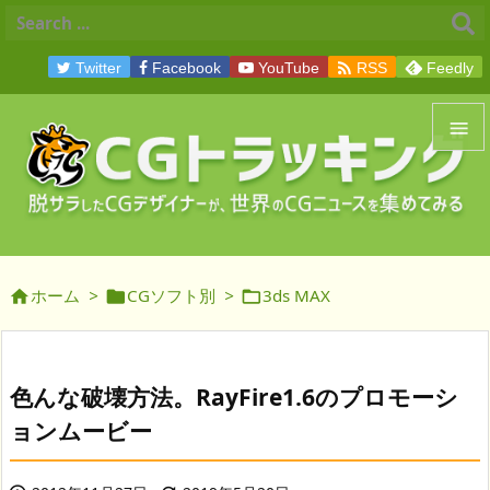

Twitter
Facebook
YouTube
RSS
Feedly


メニュ

サイド
ホーム
>
CGソフト別
>
3ds MAX




前へ

次へ
色んな破壊方法。RayFire1.6のプロモーシ

ョンムービー
検索