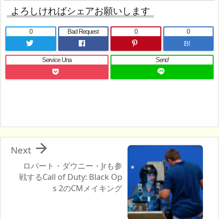
よろしければシェアお願いします
0
Bad Request
0
0
B!
Service Una
Send

Next
ロバート・ダウニー・Jrも参
戦するCall of Duty: Black Op
s 2のCMメイキング