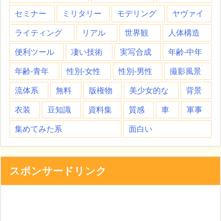
セミナー
ミリタリー
モデリング
ヤヴァイ
ライティング
リアル
世界観
人体構造
便利ツール
凄い技術
実写合成
年齢-中年
年齢-青年
性別-女性
性別-男性
撮影風景
流体系
無料
版権物
美少女的な
背景
衣装
豆知識
資料集
質感
車
軍事
集めてみた系
面白い
スポンサードリンク