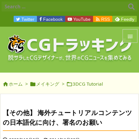

Twitter
Facebook
YouTube
RSS
Feedly


メニュ

サイド
ホーム
>
メイキング
>
3DCG Tutorial




前へ

次へ
【その他】 海外チュートリアルコンテンツ

の日本語化に向け、署名のお願い
検索