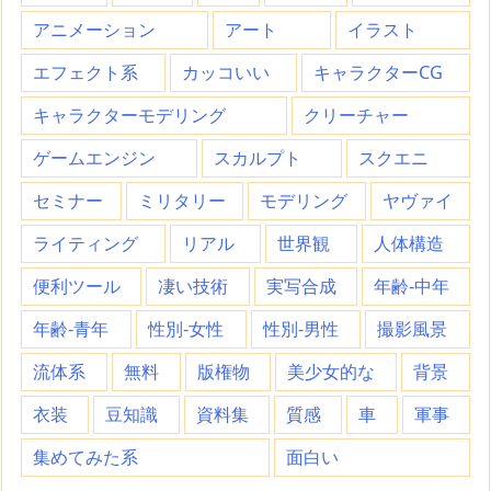
アニメーション
アート
イラスト
エフェクト系
カッコいい
キャラクターCG
キャラクターモデリング
クリーチャー
ゲームエンジン
スカルプト
スクエニ
セミナー
ミリタリー
モデリング
ヤヴァイ
ライティング
リアル
世界観
人体構造
便利ツール
凄い技術
実写合成
年齢-中年
年齢-青年
性別-女性
性別-男性
撮影風景
流体系
無料
版権物
美少女的な
背景
衣装
豆知識
資料集
質感
車
軍事
集めてみた系
面白い