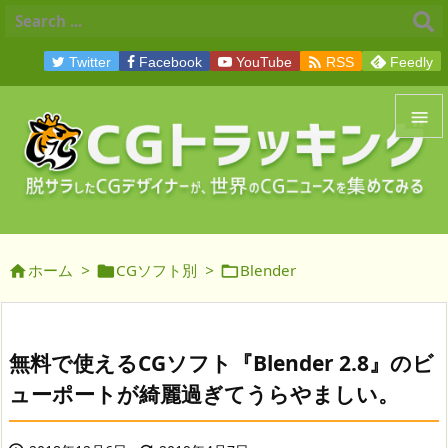

Twitter
Facebook
YouTube
RSS
Feedly


メニュ

サイド
ホーム
>
CGソフト別
>
Blender




前へ

次へ
無料で使えるCGソフト『Blender 2.8』のビ

ューポートが綺麗過ぎてうらやましい。
検索