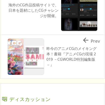
海外のCG作品投稿サイトで、
日本を題材にしたCGチャレン
ジが開催。

Prev
昨今のアニメCGのメイキング
本！書籍『アニメCGの現場 2
019 －CGWORLD特別編集版
－』
ディスカッション