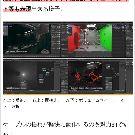
ト等も表現
出来る様子。
左上：反射、 右上：間接光、 左下：ボリュームライト、 右
下：屈折
ケーブルの揺れが軽快に動作するのも魅力的です
ねぇ…。