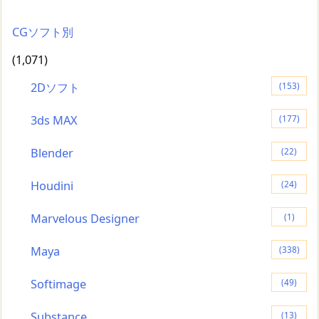
CGソフト別
(1,071)
2Dソフト
(153)
3ds MAX
(177)
Blender
(22)
Houdini
(24)
Marvelous Designer
(1)
Maya
(338)
Softimage
(49)
Substance
(13)