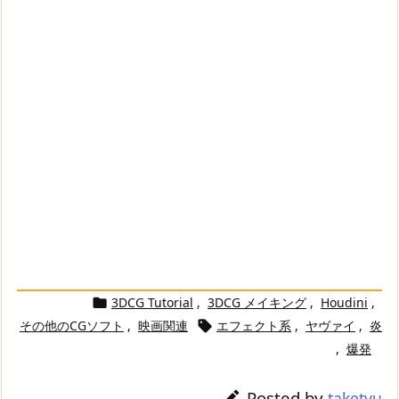
3DCG Tutorial
,
3DCG メイキング
,
Houdini
,

その他のCGソフト
,
映画関連
エフェクト系
,
ヤヴァイ
,
炎

,
爆発
Posted by

taketyu