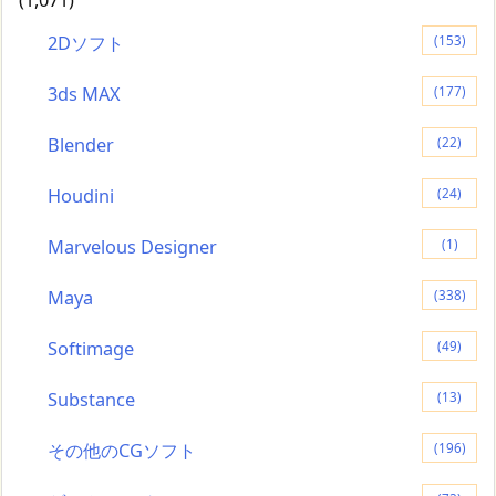
2Dソフト
(153)
3ds MAX
(177)
Blender
(22)
Houdini
(24)
Marvelous Designer
(1)
Maya
(338)
Softimage
(49)
Substance
(13)
その他のCGソフト
(196)