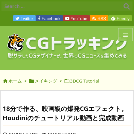

Twitter
Facebook
YouTube
RSS
Feedly


メニュ

サイド
ホーム
>
メイキング
>
3DCG Tutorial




前へ

次へ
18分で作る、映画級の爆発CGエフェクト。

Houdiniのチュートリアル動画と完成動画
検索