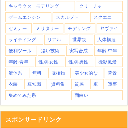
キャラクターモデリング
クリーチャー
ゲームエンジン
スカルプト
スクエニ
セミナー
ミリタリー
モデリング
ヤヴァイ
ライティング
リアル
世界観
人体構造
便利ツール
凄い技術
実写合成
年齢-中年
年齢-青年
性別-女性
性別-男性
撮影風景
流体系
無料
版権物
美少女的な
背景
衣装
豆知識
資料集
質感
車
軍事
集めてみた系
面白い
スポンサードリンク