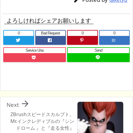
よろしければシェアお願いします
0
Bad Request
0
0
B!
Service Una
Send

Next
ZBrushスピードスカルプト。
Mr.インクレディブルの『シン
ドローム 』と『走る女性』