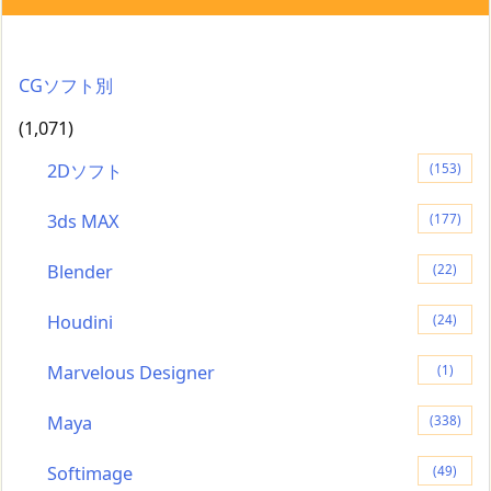
CGソフト別
(1,071)
2Dソフト
(153)
3ds MAX
(177)
Blender
(22)
Houdini
(24)
Marvelous Designer
(1)
Maya
(338)
Softimage
(49)