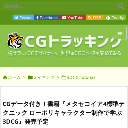

Twitter
Facebook
YouTube
RSS
Feedly


メニュ

サイド
ホーム
>
メイキング
>
3DCG Tutorial




前へ

次へ
CGデータ付き！書籍『メタセコイア4標準テ

クニック ローポリキャラクター制作で学ぶ
検索
3DCG』発売予定