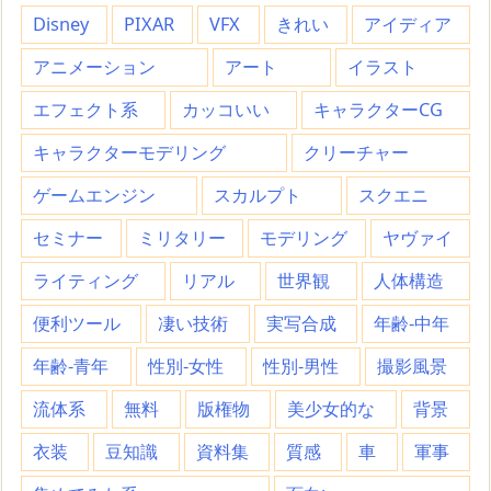
Disney
PIXAR
VFX
きれい
アイディア
アニメーション
アート
イラスト
エフェクト系
カッコいい
キャラクターCG
キャラクターモデリング
クリーチャー
ゲームエンジン
スカルプト
スクエニ
セミナー
ミリタリー
モデリング
ヤヴァイ
ライティング
リアル
世界観
人体構造
便利ツール
凄い技術
実写合成
年齢-中年
年齢-青年
性別-女性
性別-男性
撮影風景
流体系
無料
版権物
美少女的な
背景
衣装
豆知識
資料集
質感
車
軍事