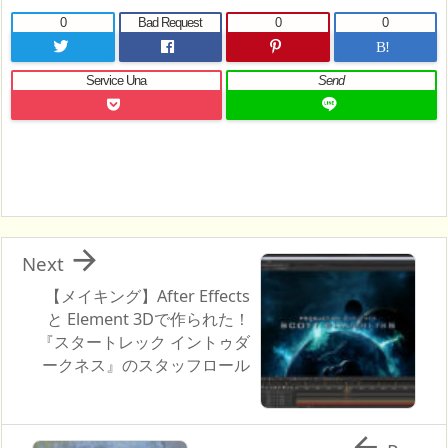
0
Bad Request
0
0
B!
Service Una
Send

Next
【メイキング】After Effects
と Element 3Dで作られた！
『スタートレック イントゥダ
ークネス』のスタッフロール
