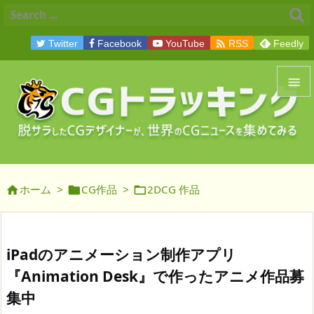

Twitter
Facebook
YouTube
RSS
Feedly


メニュ

サイド
ホーム
>
CG作品
>
2DCG 作品




前へ

次へ
iPadのアニメーション制作アプリ

『Animation Desk』で作ったアニメ作品募
検索
集中