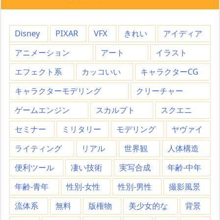
Disney
PIXAR
VFX
きれい
アイディア
アニメーション
アート
イラスト
エフェクト系
カッコいい
キャラクターCG
キャラクターモデリング
クリーチャー
ゲームエンジン
スカルプト
スクエニ
セミナー
ミリタリー
モデリング
ヤヴァイ
ライティング
リアル
世界観
人体構造
便利ツール
凄い技術
実写合成
年齢-中年
年齢-青年
性別-女性
性別-男性
撮影風景
流体系
無料
版権物
美少女的な
背景