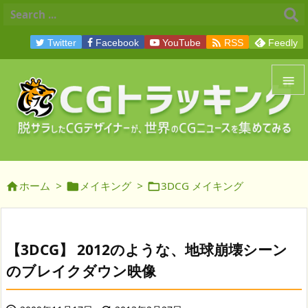

Twitter
Facebook
YouTube
RSS
Feedly


メニュ

サイド
ホーム
>
メイキング
>
3DCG メイキング




前へ

次へ
【3DCG】 2012のような、地球崩壊シーン

のブレイクダウン映像
検索