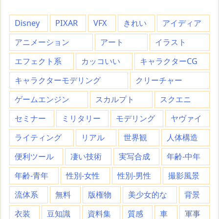
Disney
PIXAR
VFX
きれい
アイディア
アニメーション
アート
イラスト
エフェクト系
カッコいい
キャラクターCG
キャラクターモデリング
クリーチャー
ゲームエンジン
スカルプト
スクエニ
セミナー
ミリタリー
モデリング
ヤヴァイ
ライティング
リアル
世界観
人体構造
便利ツール
凄い技術
実写合成
年齢-中年
年齢-青年
性別-女性
性別-男性
撮影風景
流体系
無料
版権物
美少女的な
背景
衣装
豆知識
資料集
質感
車
軍事