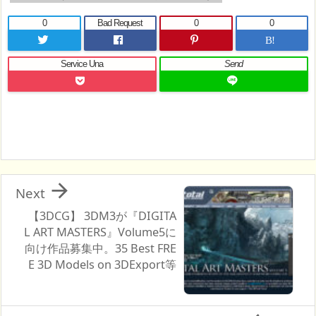
0
Bad Request
0
0
B!
Service Una
Send

Next
【3DCG】 3DM3が『DIGITA
L ART MASTERS』Volume5に
向け作品募集中。35 Best FRE
E 3D Models on 3DExport等