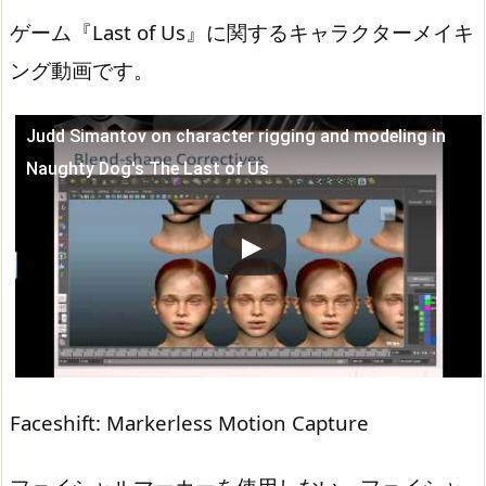
ゲーム『Last of Us』に関するキャラクターメイキ
ング動画です。
Judd Simantov on character rigging and modeling in
この動画を YouTube で視聴
Naughty Dog's The Last of Us
Faceshift: Markerless Motion Capture