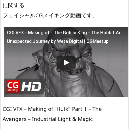
に関する
フェイシャルCGメイキング動画です。
CGI VFX - Making of - The Goblin King - The Hobbit An
この動画を YouTube で視聴
Unexpected Journey by Weta Digital | CGMeetup
CGI VFX – Making of “Hulk" Part 1 – The
Avengers – Industrial Light & Magic