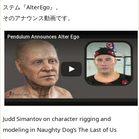
ステム『AlterEgo』。
そのアナウンス動画です。
Pendulum Announces Alter Ego
この動画を YouTube で視聴
Judd Simantov on character rigging and
modeling in Naughty Dog’s The Last of Us