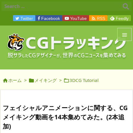

Twitter
Facebook
YouTube
RSS
Feedly


メニュ

サイド
ホーム
>
メイキング
>
3DCG Tutorial




前へ

次へ
フェイシャルアニメーションに関する、CG

メイキング動画を14本集めてみた。(2本追
検索
加)