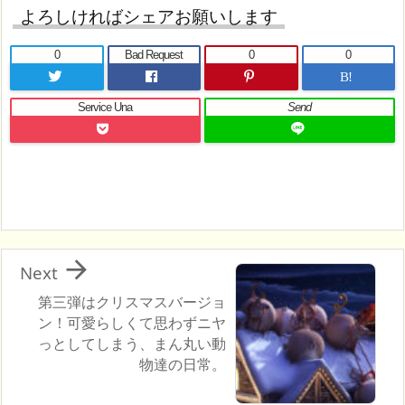
よろしければシェアお願いします
0
Bad Request
0
0
B!
Service Una
Send

Next
第三弾はクリスマスバージョ
ン！可愛らしくて思わずニヤ
っとしてしまう、まん丸い動
物達の日常。