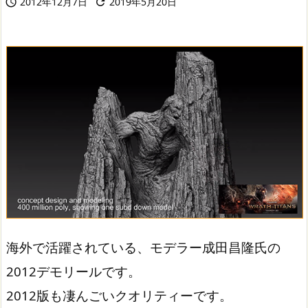
2012年12月7日
2019年5月20日


海外で活躍されている、モデラー成田昌隆氏の
2012デモリールです。
2012版も凄んごいクオリティーです。