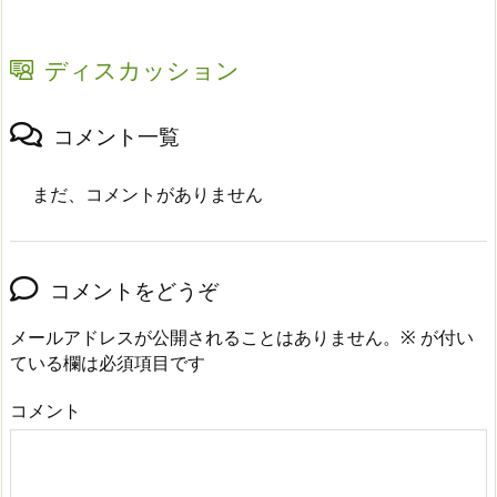
ディスカッション
コメント一覧
まだ、コメントがありません
コメントをどうぞ
メールアドレスが公開されることはありません。
※
が付い
ている欄は必須項目です
コメント