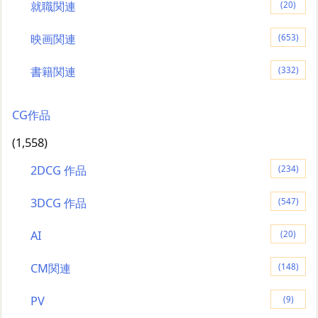
就職関連
(20)
映画関連
(653)
書籍関連
(332)
CG作品
(1,558)
2DCG 作品
(234)
3DCG 作品
(547)
AI
(20)
CM関連
(148)
PV
(9)