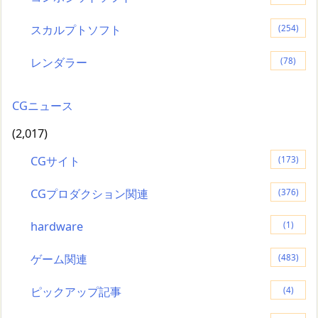
スカルプトソフト
(254)
レンダラー
(78)
CGニュース
(2,017)
CGサイト
(173)
CGプロダクション関連
(376)
hardware
(1)
ゲーム関連
(483)
ピックアップ記事
(4)