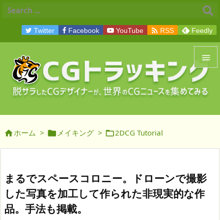

Twitter
Facebook
YouTube
RSS
Feedly


メニュ

サイド
ホーム
>
メイキング
>
2DCG Tutorial




前へ

次へ
まるでスペースコロニー。ドローンで撮影

した写真を加工して作られた非現実的な作
検索
品。手法も掲載。