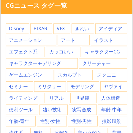
CGニュース タグ一覧
Disney
PIXAR
VFX
きれい
アイディア
アニメーション
アート
イラスト
エフェクト系
カッコいい
キャラクターCG
キャラクターモデリング
クリーチャー
ゲームエンジン
スカルプト
スクエニ
セミナー
ミリタリー
モデリング
ヤヴァイ
ライティング
リアル
世界観
人体構造
便利ツール
凄い技術
実写合成
年齢-中年
年齢-青年
性別-女性
性別-男性
撮影風景
流体系
無料
版権物
美少女的な
背景