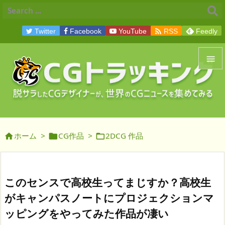

Twitter
Facebook
YouTube
RSS
Feedly


メニュ

サイド
ホーム
>
CG作品
>
2DCG 作品




前へ

次へ
このセンスで高校生ってまじすか？高校生

がキャンパスノートにプロジェクションマ
検索
ッピングをやってみた作品が凄い