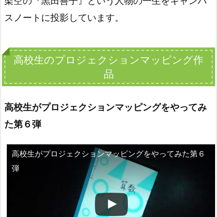
架空の『黒田善子』という人物の一生をキャンパ
スノートに投影しています。
高校生のプロジェクションマッピング作
品
高校生がプロジェクションマッピングをやってみ
た第６弾
高校生がプロジェクションマッピングをやってみた第６
この動画を YouTube で視聴
弾