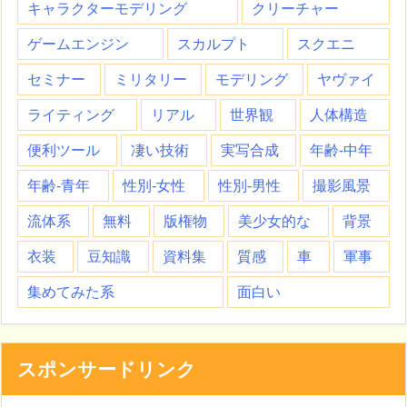
キャラクターモデリング
クリーチャー
ゲームエンジン
スカルプト
スクエニ
セミナー
ミリタリー
モデリング
ヤヴァイ
ライティング
リアル
世界観
人体構造
便利ツール
凄い技術
実写合成
年齢-中年
年齢-青年
性別-女性
性別-男性
撮影風景
流体系
無料
版権物
美少女的な
背景
衣装
豆知識
資料集
質感
車
軍事
集めてみた系
面白い
スポンサードリンク