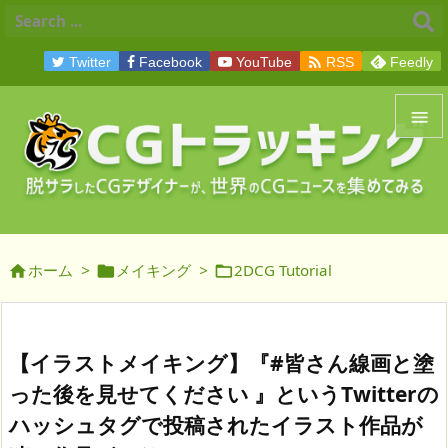

Twitter
Facebook
YouTube
RSS
Feedly


メニュ

サイド
ホーム
>
メイキング
>
2DCG Tutorial




前へ

次へ
【イラストメイキング】『#皆さん線画と塗

った後を見せてください 』というTwitterの
検索
ハッシュタグで投稿されたイラスト作品が