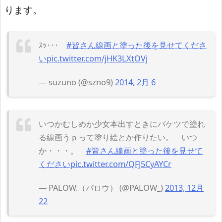
ります。
ｽｯ･･･
#皆さん線画と塗った後を見せてくださ
い
pic.twitter.com/jHK3LXtOVj
— suzuno (@szno9)
2014, 2月 6
いつかむしめか少女本出すときにバケツで塗れ
る線画うｐって塗り絵とか作りたい。 いつ
か・・・。
#皆さん線画と塗った後を見せて
ください
pic.twitter.com/QFJ5CyAYCr
— PALOW.（パロウ） (@PALOW_)
2013, 12月
22