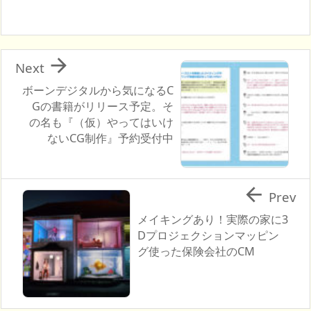

Next
ボーンデジタルから気になるC
Gの書籍がリリース予定。そ
の名も『（仮）やってはいけ
ないCG制作』予約受付中

Prev
メイキングあり！実際の家に3
Dプロジェクションマッピン
グ使った保険会社のCM