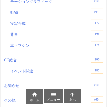
モーショングラフィック
(10)
動物
(91)
実写合成
(172)
背景
(196)
車・マシン
(178)
CG総合
(200)
イベント関連
(185)
お知らせ
(10)



メニュー
上へ
その他
(60)
ホーム