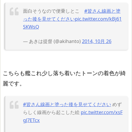
面白そうなので便乗しとこ
#皆さん線画と塗
った後を見せてください
pic.twitter.com/kBj61
SKWsQ
— あきは提督 (@akihanto)
2014, 10月 26
こちらも艦これ少し落ち着いたトーンの着色が綺
麗です。
#皆さん線画と塗った後を見せてください
めず
らしく線画から起こした絵
pic.twitter.com/xsF
gJ7ETcx