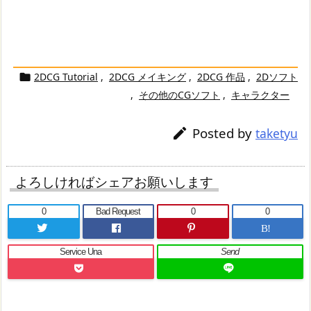
2DCG Tutorial
,
2DCG メイキング
,
2DCG 作品
,
2Dソフト

,
その他のCGソフト
,
キャラクター
Posted by

taketyu
よろしければシェアお願いします
0
Bad Request
0
0
B!
Service Una
Send