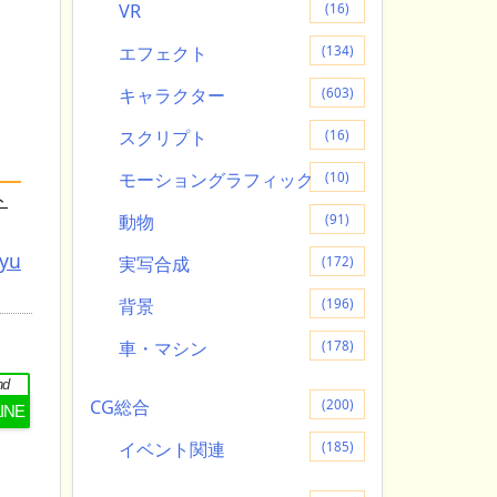
VR
(16)
エフェクト
(134)
キャラクター
(603)
スクリプト
(16)
モーショングラフィック
(10)
ト
動物
(91)
tyu
実写合成
(172)
背景
(196)
車・マシン
(178)
nd
CG総合
(200)
LINE
イベント関連
(185)