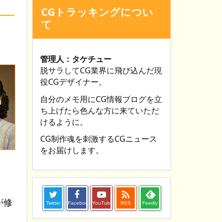
CGトラッキングについ
て
管理人：タケチュー
脱サラしてCG業界に飛び込んだ現
役CGデザイナー。
自分のメモ用にCG情報ブログを立
ち上げたら色んな方に来ていただ
けるように。
CG制作魂を刺激するCGニュース
をお届けします。

が修
Twitter
Facebook
YouTube
RSS
Feedly