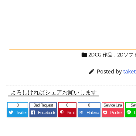
2DCG 作品
,
2Dソフ

Posted by
take

よろしければシェアお願いします
0
Bad Request
0
0
Service Una
Se
Twitter
Facebook
Pin it
Hatena
Pocket
B!