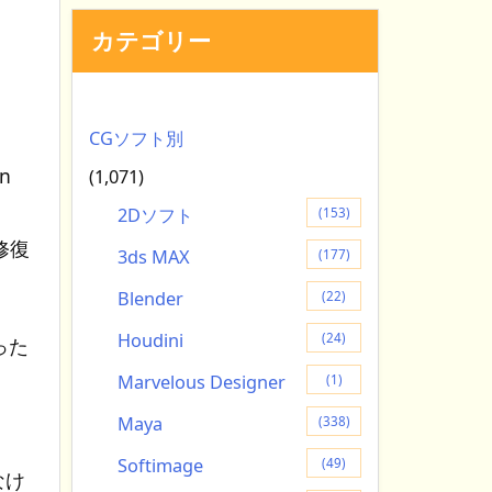
カテゴリー
CGソフト別
n
(1,071)
2Dソフト
(153)
修復
3ds MAX
(177)
Blender
(22)
Houdini
(24)
った
Marvelous Designer
(1)
Maya
(338)
Softimage
(49)
なけ