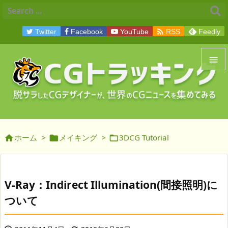

Twitter
Facebook
YouTube
RSS
Feedly


メニュ

サイド
ホーム
>
メイキング
>
3DCG Tutorial




前へ

次へ
V-Ray：Indirect Illumination(間接照明)に

ついて
検索