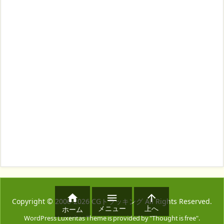



Copyright ©
2006
-2026
CGトラッキング
All Rights Reserved.
メニュー
上へ
ホーム
WordPress Luxeritas Theme is provided by "
Thought is free
".