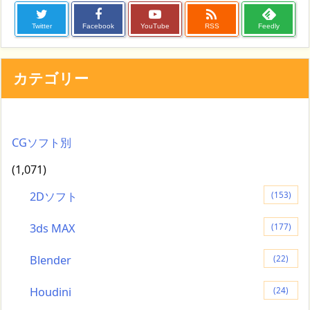

Twitter
Facebook
YouTube
RSS
Feedly
カテゴリー
CGソフト別
(1,071)
2Dソフト
(153)
3ds MAX
(177)
Blender
(22)
Houdini
(24)