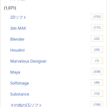
(1,071)
2Dソフト
(153)
3ds MAX
(177)
Blender
(22)
Houdini
(24)
Marvelous Designer
(1)
Maya
(338)
Softimage
(49)
Substance
(13)
その他のCGソフト
(196)