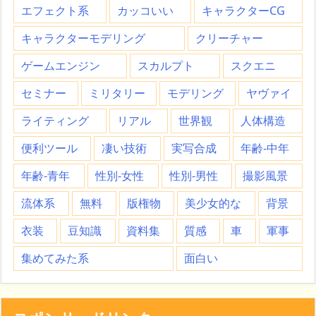
エフェクト系
カッコいい
キャラクターCG
キャラクターモデリング
クリーチャー
ゲームエンジン
スカルプト
スクエニ
セミナー
ミリタリー
モデリング
ヤヴァイ
ライティング
リアル
世界観
人体構造
便利ツール
凄い技術
実写合成
年齢-中年
年齢-青年
性別-女性
性別-男性
撮影風景
流体系
無料
版権物
美少女的な
背景
衣装
豆知識
資料集
質感
車
軍事
集めてみた系
面白い