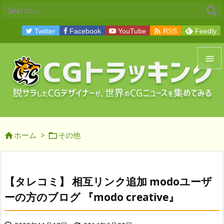

Twitter
Facebook
YouTube
RSS
Feedly


メニュ

サイド
ホーム
>
その他



前へ

次へ
【タレコミ】 相互リンク追加 modoユーザ

ーの方のブログ 『modo creative』
検索