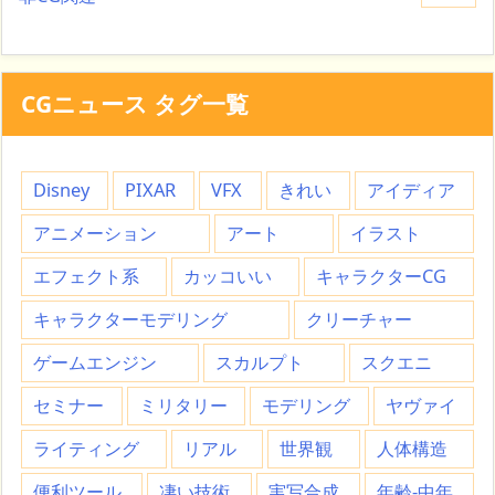
CGニュース タグ一覧
Disney
PIXAR
VFX
きれい
アイディア
アニメーション
アート
イラスト
エフェクト系
カッコいい
キャラクターCG
キャラクターモデリング
クリーチャー
ゲームエンジン
スカルプト
スクエニ
セミナー
ミリタリー
モデリング
ヤヴァイ
ライティング
リアル
世界観
人体構造
便利ツール
凄い技術
実写合成
年齢-中年