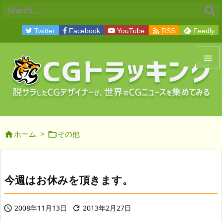

Twitter
Facebook
YouTube
RSS
Feedly


メニュ

サイド
ホーム
>
その他



前へ

次へ
今週はお休みを頂きます。

検索
2008年11月13日
2013年2月27日

