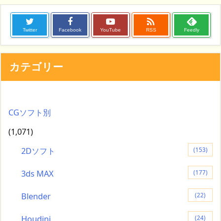

Twitter
Facebook
YouTube
RSS
Feedly
カテゴリー
CGソフト別
(1,071)
2Dソフト
(153)
3ds MAX
(177)
Blender
(22)
Houdini
(24)