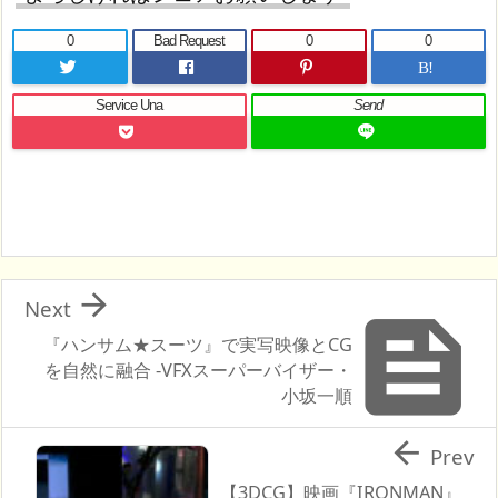
0
Bad Request
0
0
B!
Service Una
Send

Next

『ハンサム★スーツ』で実写映像とCG
を自然に融合 -VFXスーパーバイザー・
小坂一順

Prev
【3DCG】映画『IRONMAN』