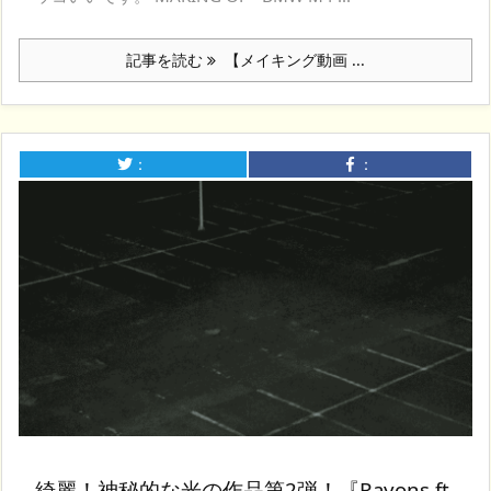
記事を読む
【メイキング動画 ...
：
：
綺麗！神秘的な光の作品第2弾！『Rayons ft.