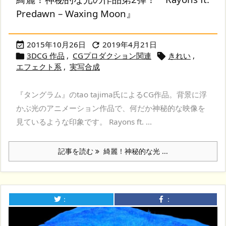
Predawn – Waxing Moon』
2015年10月26日
2019年4月21日


3DCG 作品
,
CGプロダクション関連
きれい
,


エフェクト系
,
実写合成
『タングラム』のtao tajima氏によるCG作品。背景に浮
かぶ光のアニメーション作品で、何だか神秘的な映像を
見ているような印象です。 Rayons ft. ...
記事を読む
綺麗！神秘的な光 ...
：
：