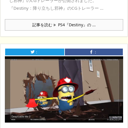
し邪神』のCGトレーラーが公開されました。
『Destiny：降り立ちし邪神』のCGトレーラー ...
記事を読む
PS4『Destiny』の ...
：
：