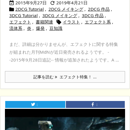
2015年9月27日
2019年4月21日


2DCG Tutorial
,
2DCG メイキング
,
2DCG 作品
,

3DCG Tutorial
,
3DCG メイキング
,
3DCG 作品
,
エフェクト
,
書籍関連
イラスト
,
エフェクト系
,

流体系
,
炎
,
爆発
,
豆知識
まだ、詳細は分かりませんが、エフェクトに関する特集
が組まれた月刊MdNが近日発売されるようです。 -
-2015年9月28日追記-- 情報が追加されたようです。A ...
記事を読む
エフェクト特集！ ...
：
：