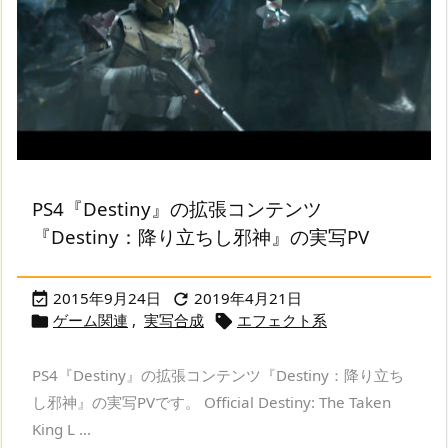
PS4『Destiny』の拡張コンテンツ
『Destiny：降り立ちし邪神』の実写PV
2015年9月24日
2019年4月21日


ゲーム関連
,
実写合成
エフェクト系


PS4『Destiny』の拡張コンテンツ『Destiny：降り立ち
し邪神』の実写PVです。 Official Destiny: The Taken
King L ...