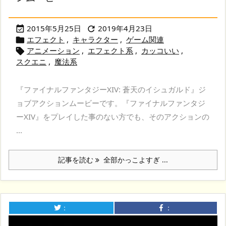
2015年5月25日
2019年4月23日


エフェクト
,
キャラクター
,
ゲーム関連

アニメーション
,
エフェクト系
,
カッコいい
,

スクエニ
,
魔法系
『ファイナルファンタジーXIV: 蒼天のイシュガルド』ジ
ョブアクションムービーです。『ファイナルファンタジ
ーXIV』をプレイした事のない方でも、そのアクションの
...
記事を読む
全部かっこよすぎ ...
：
：