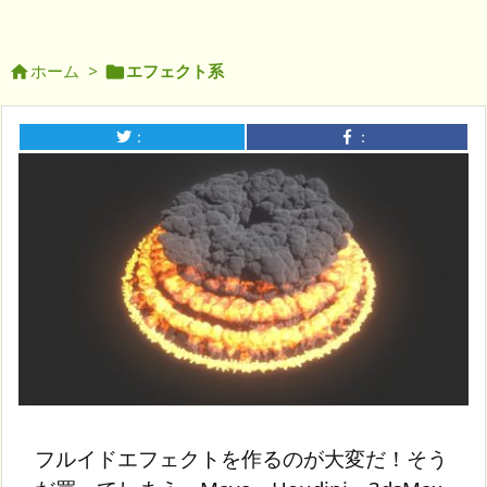
ホーム
>
エフェクト系


：
：
フルイドエフェクトを作るのが大変だ！そう