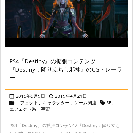
PS4『Destiny』の拡張コンテンツ
『Destiny：降り立ちし邪神』のCGトレーラ
ー
2015年9月9日
2019年4月21日


エフェクト
,
キャラクター
,
ゲーム関連
SF
,


エフェクト系
,
宇宙
PS4『Destiny』の拡張コンテンツ『Destiny：降り立ち