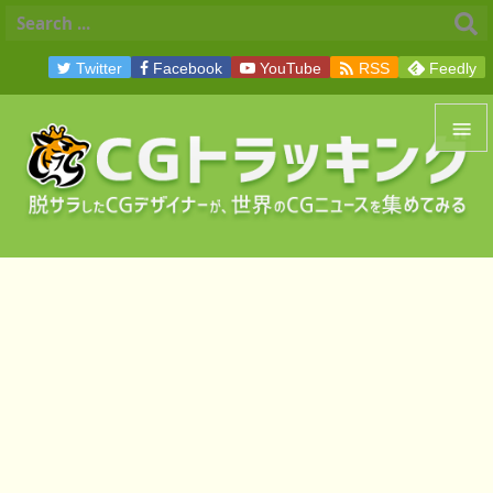

Twitter
Facebook
YouTube
RSS
Feedly


メニュ

サイド

前へ

次へ

検索