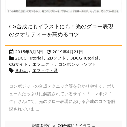
CG合成にもイラストにも！光のグロー表現
のクオリティーを高めるコツ
2015年8月3日
2019年4月21日


2DCG Tutorial
,
2Dソフト
,
3DCG Tutorial
,

CGサイト
,
エフェクト
,
コンポジットソフト
きれい
,
エフェクト系

コンポジットの合成テクニック等を分かりやすく、ボリ
ュームたっぷりに解説されているサイト『コンポジゴ
ク』さんにて、光のグロー表現における合成のコツを解
説されていま ...
記事を読む
CG合成にもイラス ...