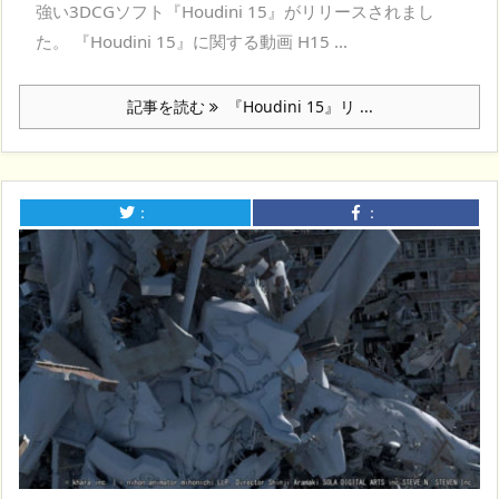
強い3DCGソフト『Houdini 15』がリリースされまし
た。 『Houdini 15』に関する動画 H15 ...
記事を読む
『Houdini 15』リ ...
：
：