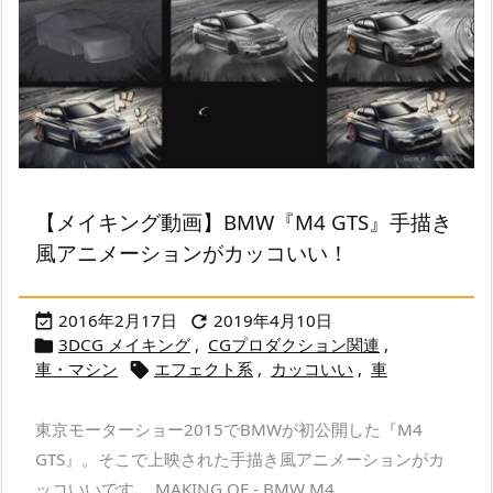
【メイキング動画】BMW『M4 GTS』手描き
風アニメーションがカッコいい！
2016年2月17日
2019年4月10日


3DCG メイキング
,
CGプロダクション関連
,

車・マシン
エフェクト系
,
カッコいい
,
車

東京モーターショー2015でBMWが初公開した『M4
GTS』。そこで上映された手描き風アニメーションがカ
ッコいいです。 MAKING OF - BMW M4 ...