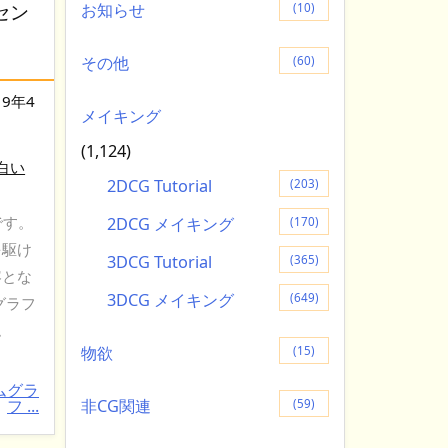
がセン
お知らせ
(10)
その他
(60)
19年4
メイキング
(1,124)
白い
2DCG Tutorial
(203)
です。
2DCG メイキング
(170)
を駆け
3DCG Tutorial
(365)
容とな
3DCG メイキング
(649)
グラフ
ム
物欲
(15)
ムグラ
フ ...
非CG関連
(59)