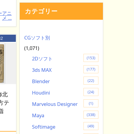
カテゴリー
ーアニ
メ ...
CGソフト別
32
(1,071)
2Dソフト
(153)
3ds MAX
(177)
Blender
(22)
Houdini
(24)
飾北
方テ
Marvelous Designer
(1)
指
Maya
(338)
Softimage
(49)