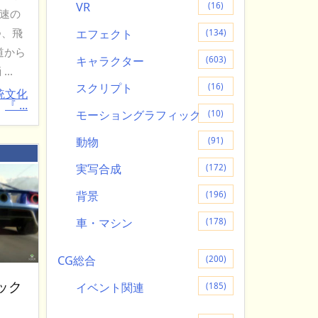
VR
(16)
速の
つ、飛
エフェクト
(134)
道から
キャラクター
(603)
..
スクリプト
(16)
統文化
『 ...
モーショングラフィック
(10)
動物
(91)
：
実写合成
(172)
背景
(196)
車・マシン
(178)
CG総合
(200)
ック
イベント関連
(185)