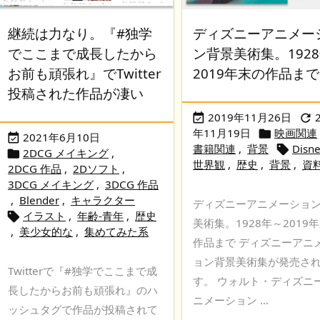
継続は力なり。『#独学
ディズニーアニメー
でここまで成長したから
ン背景美術集。192
お前も頑張れ』でTwitter
2019年末の作品まで
投稿された作品が凄い
2019年11月26日


年11月19日
映画関連

2021年6月10日

書籍関連
,
背景
Disn

2DCG メイキング
,

世界観
,
歴史
,
背景
,
資
2DCG 作品
,
2Dソフト
,
3DCG メイキング
,
3DCG 作品
,
Blender
,
キャラクター
ディズニーアニメーショ
イラスト
,
年齢-青年
,
歴史

美術集。1928年～2019
,
美少女的な
,
集めてみた系
作品まで ディズニーアニ
ョン背景美術集が発売さ
Twitterで『#独学でここまで成
す。 ウォルト・ディズニ
長したからお前も頑張れ』のハ
ニメーション ...
ッシュタグで作品が投稿されて