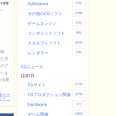
019年
Substance
(13)
l
,
その他のCGソフト
(196)
ゲームエンジン
(73)
コンポジットソフト
(66)
スカルプトソフト
(254)
絵師
レンダラー
(78)
いた浮
界のア
CGニュース
ていま
(2,017)
カ合衆
CGサイト
(173)
CGプロダクション関連
(376)
6ペー
！ ...
hardware
(1)
ゲーム関連
(483)