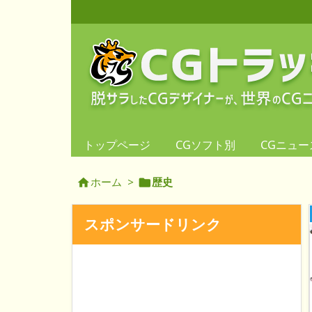
トップページ
CGソフト別
CGニュー
ホーム
>
歴史


スポンサードリンク