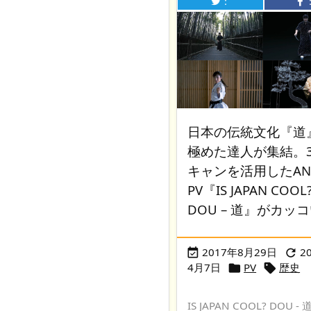
：
日本の伝統文化『道
極めた達人が集結。
キャンを活用したAN
PV『IS JAPAN COOL
DOU – 道』がカッ
2017年8月29日
2


4月7日
PV
歴史


IS JAPAN COOL? DOU -