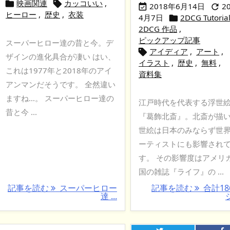
映画関連
カッコいい
,


2018年6月14日
2


ヒーロー
,
歴史
,
衣装
4月7日
2DCG Tutoria

2DCG 作品
,
ピックアップ記事
スーパーヒロー達の昔と今。デ
アイディア
,
アート
,

ザインの進化具合が凄い はい、
イラスト
,
歴史
,
無料
,
これは1977年と2018年のアイ
資料集
アンマンだそうです。 全然違い
ますね…。 スーパーヒロー達の
江戸時代を代表する浮世
昔と今 ...
『葛飾北斎』。北斎が描
世絵は日本のみならず世
ーティストにも影響され
す。 その影響度はアメリ
国の雑誌『ライフ』の ...
記事を読む
スーパーヒロー
記事を読む
合計18
達 ...
ジ