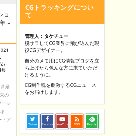
CGトラッキングについ
ショ
て
8年～
管理人：タケチュー
脱サラしてCG業界に飛び込んだ現
2021
役CGデザイナー。
,
自分のメモ用にCG情報ブログを立
ey
,
ち上げたら色んな方に来ていただ
料集
けるように。
CG制作魂を刺激するCGニュース
ン背景
をお届けします。
年末の
メーシ
れま

ー・ア
Twitter
Facebook
YouTube
RSS
Feedly