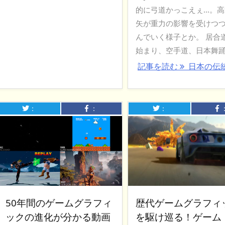
的に弓道かっこえぇ…。高
矢が重力の影響を受けつ
んでいく様子とか。 居合
始まり、空手道、日本舞踊 .
記事を読む
日本の伝
：
：
：
50年間のゲームグラフィ
歴代ゲームグラフィ
ックの進化が分かる動画
を駆け巡る！ゲーム