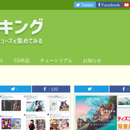
Twitter
Facebook
ス
CG作品
チュートリアル
お知らせ
：
：
132
：
：