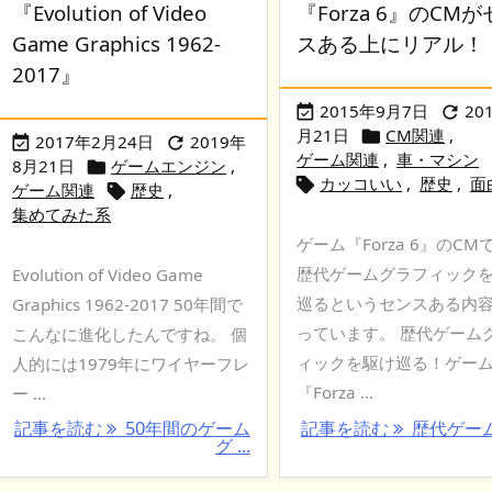
『Evolution of Video
『Forza 6』のCM
Game Graphics 1962-
スある上にリアル！
2017』
2015年9月7日
20


月21日
CM関連
,

2017年2月24日
2019年


ゲーム関連
,
車・マシン
8月21日
ゲームエンジン
,

カッコいい
,
歴史
,
面

ゲーム関連
歴史
,

集めてみた系
ゲーム『Forza 6』のCM
歴代ゲームグラフィック
Evolution of Video Game
巡るというセンスある内
Graphics 1962-2017 50年間で
っています。 歴代ゲーム
こんなに進化したんですね。 個
ィックを駆け巡る！ゲー
人的には1979年にワイヤーフレ
『Forza ...
ー ...
記事を読む
50年間のゲーム
記事を読む
歴代ゲー
グ ...