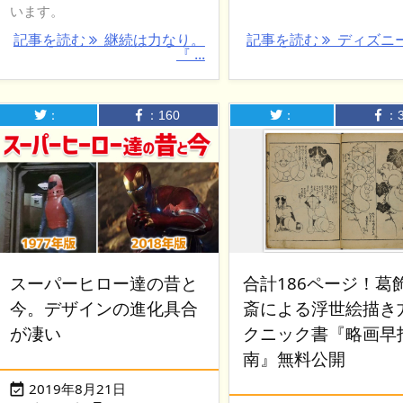
います。
記事を読む
継続は力なり。
記事を読む
ディズニ
『 ...
：
：
160
：
：
スーパーヒロー達の昔と
合計186ページ！葛
今。デザインの進化具合
斎による浮世絵描き
が凄い
クニック書『略画早
南』無料公開
2019年8月21日
