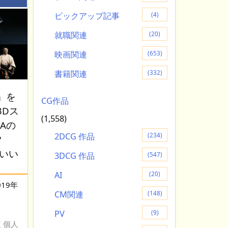
：
ピックアップ記事
(4)
就職関連
(20)
映画関連
(653)
書籍関連
(332)
』を
CG作品
3Dス
(1,558)
Aの
2DCG 作品
(234)
?
コいい
3DCG 作品
(547)
AI
(20)
019年
CM関連
(148)
PV
(9)
 道 個人