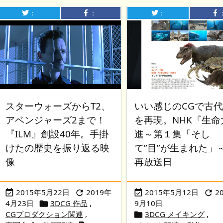
：
：
：
スターウォーズからT2、
いい感じのCGで古
アベンジャーズ2まで！
を再現。NHK『生命
『ILM』創設40年。手掛
進～第１集「そし
けたの歴史を振り返る映
て”目”が生まれた」
像
再放送日
2015年5月22日
2019年
2015年5月12日
2




4月23日
3DCG 作品
,
9月10日

CGプロダクション関連
,
3DCG メイキング
,
