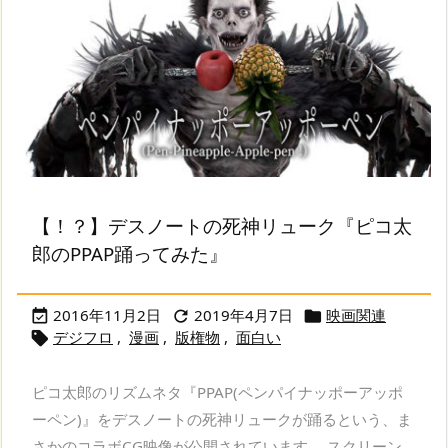
【！？】デスノートの死神リューク『ピコ太
郎のPPAP踊ってみた』
2016年11月2日
2019年4月7日
映画関連



デジフロ
,
漫画
,
版権物
,
面白い

ピコ太郎のリズムネタ『PPAP(ペンパイナッポーアッポ
ーペン)』をデスノートの死神リュークが踊るという、ま
さかのコラボCG映像が公開されています。 スクリーン