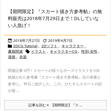
【期間限定】『スカート描き方参考帖』の無
料販売は2018年7月29日まで！DLしていな
い人急げ！
2018年7月27日
2019年4月7日


2DCG Tutorial
,
2Dソフト
,
キャラクター
,

書籍関連
イラスト
,
キャラクターCG
,
性別-女性
,

漫画
,
衣装
関連記事 0円！スカートの様々なポーズイラストを100
枚描かれた参考書『スカート描き方参考帖』目の保養と
参考に。 昨日ご紹介した、この、ひたすらスカートの絵
が描 ...
記事を読む
【期間限定】『ス ...