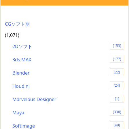
CGソフト別
(1,071)
2Dソフト
(153)
3ds MAX
(177)
Blender
(22)
Houdini
(24)
Marvelous Designer
(1)
Maya
(338)
Softimage
(49)