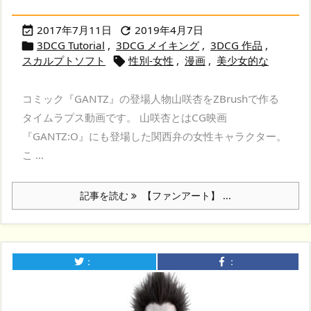
2017年7月11日
2019年4月7日


3DCG Tutorial
,
3DCG メイキング
,
3DCG 作品
,

スカルプトソフト
性別-女性
,
漫画
,
美少女的な

コミック『GANTZ』の登場人物山咲杏をZBrushで作る
タイムラプス動画です。 山咲杏とはCG映画
『GANTZ:O』にも登場した関西弁の女性キャラクター。
こ ...
記事を読む
【ファンアート】 ...
：
：