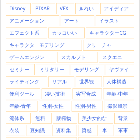
Disney
PIXAR
VFX
きれい
アイディア
アニメーション
アート
イラスト
エフェクト系
カッコいい
キャラクターCG
キャラクターモデリング
クリーチャー
ゲームエンジン
スカルプト
スクエニ
セミナー
ミリタリー
モデリング
ヤヴァイ
ライティング
リアル
世界観
人体構造
便利ツール
凄い技術
実写合成
年齢-中年
年齢-青年
性別-女性
性別-男性
撮影風景
流体系
無料
版権物
美少女的な
背景
衣装
豆知識
資料集
質感
車
軍事