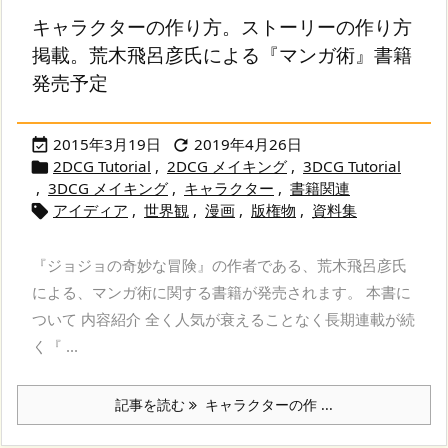
キャラクターの作り方。ストーリーの作り方
掲載。荒木飛呂彦氏による『マンガ術』書籍
発売予定
2015年3月19日
2019年4月26日


2DCG Tutorial
,
2DCG メイキング
,
3DCG Tutorial

,
3DCG メイキング
,
キャラクター
,
書籍関連
アイディア
,
世界観
,
漫画
,
版権物
,
資料集

『ジョジョの奇妙な冒険』の作者である、荒木飛呂彦氏
による、マンガ術に関する書籍が発売されます。 本書に
ついて 内容紹介 全く人気が衰えることなく長期連載が続
く『 ...
記事を読む
キャラクターの作 ...