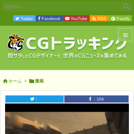

Twitter
Facebook
YouTube
RSS
Feedly


メニュ

サイド
ホーム
>
漫画



前へ

：
：
104
次へ

検索