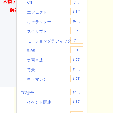
人物デッサン
VR
(16)
解説書
エフェクト
(134)
キャラクター
(603)
スクリプト
(16)
モーショングラフィック
(10)
動物
(91)
実写合成
(172)
背景
(196)
車・マシン
(178)
CG総合
(200)
イベント関連
(185)