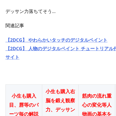
デッサン力落ちてそう…
関連記事
【2DCG】 やわらかいタッチのデジタルペイント
【2DCG】 人物のデジタルペイント チュートリアル
サイト
小生も購入右
小生も購入
筋肉の流れ重
脳を鍛え観察
目、唇等のパ
心の変化等人
力、デッサン
ーツ毎の解説
物画の基本を