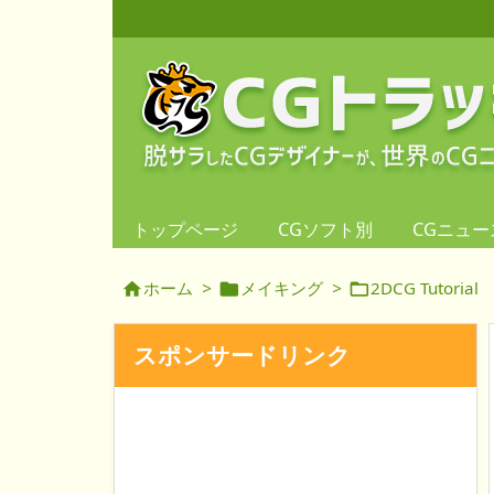
トップページ
CGソフト別
CGニュー
ホーム
>
メイキング
>
2DCG Tutorial



スポンサードリンク