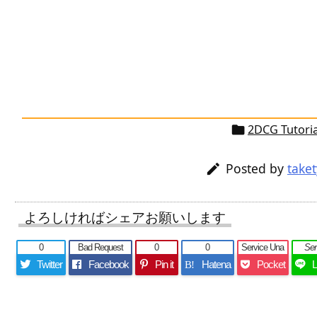
2DCG Tutoria

Posted by
take

よろしければシェアお願いします
0
Bad Request
0
0
Service Una
Se
Twitter
Facebook
Pin it
Hatena
Pocket
B!