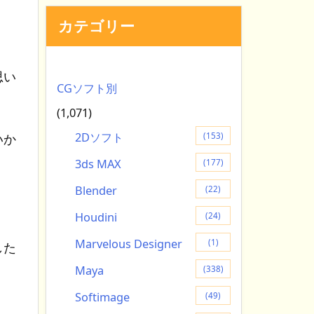
カテゴリー
思い
CGソフト別
(1,071)
2Dソフト
(153)
いか
3ds MAX
(177)
Blender
(22)
Houdini
(24)
Marvelous Designer
(1)
した
Maya
(338)
。
Softimage
(49)