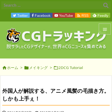

Twitter
Facebook
YouTube
RSS
Feedly


メニュ

サイド
ホーム
>
メイキング
>
2DCG Tutorial




前へ

次へ
外国人が解説する、アニメ風髪の毛描き方。

しかも上手ぇ！
検索