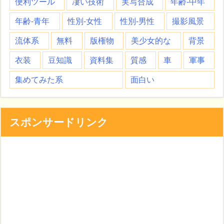
便利ツール
凄い技術
実写合成
年齢-中年
年齢-青年
性別-女性
性別-男性
撮影風景
流体系
無料
版権物
美少女的な
背景
衣装
豆知識
資料集
質感
車
軍事
集めてみた系
面白い
スポンサードリンク