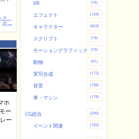
VR
(16)
エフェクト
(134)
ック。
ポ ...
キャラクター
(603)
スクリプト
(16)
：
モーショングラフィック
(10)
動物
(91)
実写合成
(172)
背景
(196)
車・マシン
(178)
マホ
イモー
CG総合
(200)
トレー
イベント関連
(185)