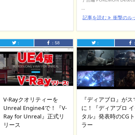
...
記事を読む
衝撃のル
：
：
58
：
V-Rayクオリティーを
『ディアブロ』がス
Unreal Engine4で！『V-
に！『ディアブロ 
Ray for Unreal』正式リ
タル』発表時のCG
リース
ラー