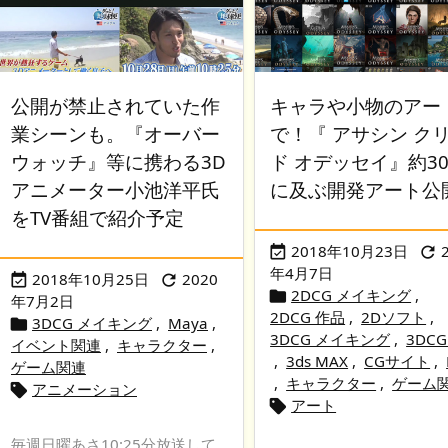
公開が禁止されていた作
キャラや小物のアー
業シーンも。『オーバー
で！『 アサシン ク
ウォッチ』等に携わる3D
ド オデッセイ』約30
アニメーター小池洋平氏
に及ぶ開発アート公
をTV番組で紹介予定
2018年10月23日


年4月7日
2018年10月25日
2020


2DCG メイキング
,

年7月2日
2DCG 作品
,
2Dソフト
,
3DCG メイキング
,
Maya
,

3DCG メイキング
,
3DC
イベント関連
,
キャラクター
,
,
3ds MAX
,
CGサイト
,
ゲーム関連
,
キャラクター
,
ゲーム
アニメーション

アート

毎週日曜あさ10:25分放送して