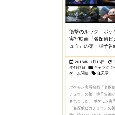
衝撃のルック。ポケ
実写映画『名探偵ピ
ュウ』の第一弾予告
2018年11月13日


年4月7日
キャラクタ

ゲーム関連
任天堂

ポケモン実写映画『名探
チュウ』の第一弾予告編
されました。 ポケモン実
『名探偵ピカチュウ』の
予告編 POKÉMON Detecti