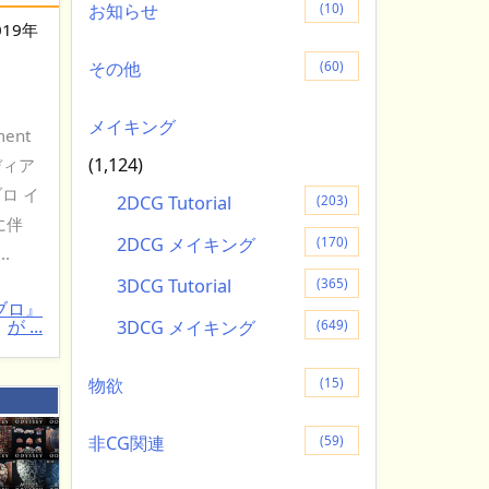
お知らせ
(10)
019年
その他
(60)
メイキング
ment
(1,124)
ディア
ロ イ
2DCG Tutorial
(203)
に伴
2DCG メイキング
(170)
.
3DCG Tutorial
(365)
ブロ』
が ...
3DCG メイキング
(649)
物欲
(15)
：
非CG関連
(59)