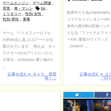
ゲームエンジン
,
ゲーム関連
,
背景
,
車・マシン
EA
,

世界中で人気のMMORPG
ミリタリー
,
性別-女性
,
性別-男性
,
軍事
ァイナルファンタジーXIV
本作の第3弾の拡張パッケ
となる『ファイナルファ
ゲーム『バトルフィールドV』
ーXIV: 漆黒のヴィランズ
の約40点に及ぶCGアートが公
（SHADO ...
開されています。 例えば、キャ
ラクターのCGアートだったり。
引用元：ArtStation 乗り物のC
...
記事を読む
キャラ、背景
記事を読む
ス
等！ ...
『FF14
：