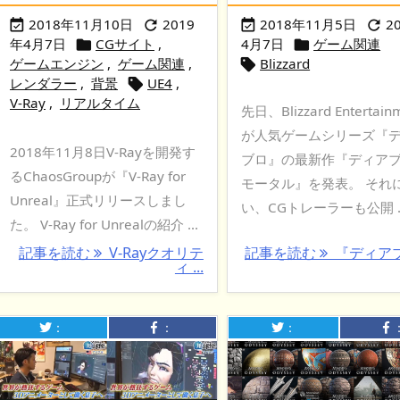
2018年11月10日
2019
2018年11月5日
2




年4月7日
CGサイト
,
4月7日
ゲーム関連


ゲームエンジン
,
ゲーム関連
,
Blizzard

レンダラー
,
背景
UE4
,

V-Ray
,
リアルタイム
先日、Blizzard Entertain
が人気ゲームシリーズ『
2018年11月8日V-Rayを開発す
ブロ』の最新作『ディアブ
るChaosGroupが『V-Ray for
モータル』を発表。 それ
Unreal』正式リリースしまし
い、CGトレーラーも公開 ..
た。 V-Ray for Unrealの紹介 ...
記事を読む
V-Rayクオリテ
記事を読む
『ディア
ィ ...
：
：
：