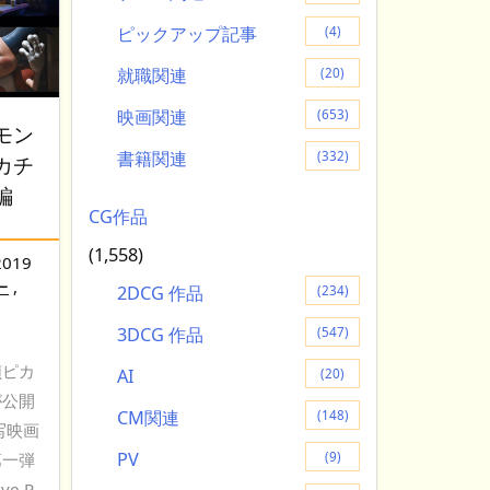
ピックアップ記事
(4)
就職関連
(20)
映画関連
(653)
モン
書籍関連
(332)
カチ
編
CG作品
(1,558)
2019
ー
,
2DCG 作品
(234)
3DCG 作品
(547)
偵ピカ
AI
(20)
が公開
CM関連
(148)
写映画
PV
(9)
第一弾
ve P