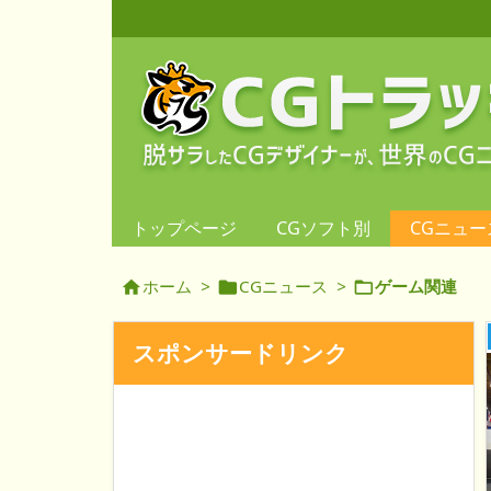
トップページ
CGソフト別
CGニュー
ホーム
>
CGニュース
>
ゲーム関連



スポンサードリンク