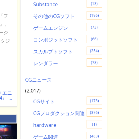
Substance
(13)
『フ
その他のCGソフト
(196)
 』。
ゲームエンジン
(73)
ージ
コンポジットソフト
(66)
ンタジ
スカルプトソフト
(254)
レンダラー
(78)
CGニュース
(2,017)
クエニ
』 ...
CGサイト
(173)
CGプロダクション関連
(376)
：
hardware
(1)
ゲーム関連
(483)