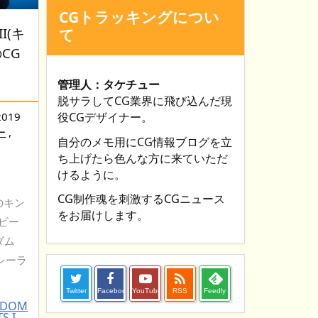
CGトラッキングについ
II(キ
て
のCG
管理人：タケチュー
脱サラしてCG業界に飛び込んだ現
2019
役CGデザイナー。
ー
,
自分のメモ用にCG情報ブログを立
ち上げたら色んな方に来ていただ
けるように。
CG制作魂を刺激するCGニュース
のキン
をお届けします。
ービー
ダム
レーラ

Twitter
Facebook
YouTube
RSS
Feedly
GDOM
 I ...