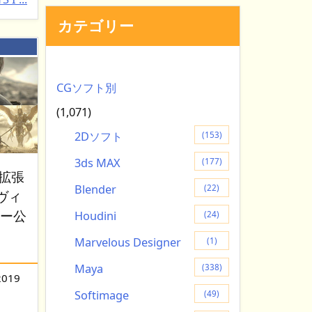
カテゴリー
：
CGソフト別
(1,071)
2Dソフト
(153)
3ds MAX
(177)
。拡張
Blender
(22)
ヴィ
ビー公
Houdini
(24)
Marvelous Designer
(1)
Maya
(338)
2019
Softimage
(49)