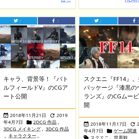
：
：
：
キャラ、背景等！『バト
スクエニ『FF14』
ルフィールドV』のCGア
パッケージ『漆黒の
ート公開
ランズ』のCGムー
開
2018年11月21日
2019


年4月7日
2DCG 作品
,

2018年11月17日


3DCG メイキング
,
3DCG 作品
年4月7日
ゲーム関連

,
キャラクター
,
スクエニ
,
世界観
