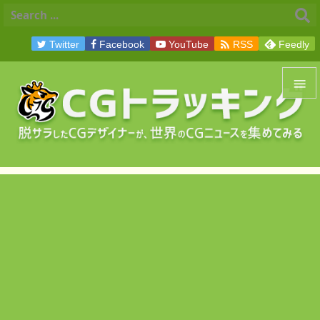

Twitter
Facebook
YouTube
RSS
Feedly


メニュ

サイド

前へ

次へ

検索