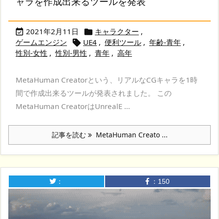
ャラを作成出来るツールを発表
2021年2月11日
キャラクター
,


ゲームエンジン
UE4
,
便利ツール
,
年齢-青年
,

性別-女性
,
性別-男性
,
青年
,
高年
MetaHuman Creatorという、リアルなCGキャラを1時
間で作成出来るツールが発表されました。 この
MetaHuman CreatorはUnrealE ...
記事を読む
MetaHuman Creato ...
：
：
150