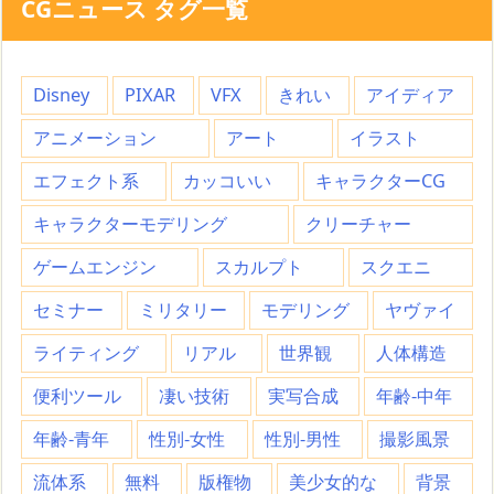
CGニュース タグ一覧
Disney
PIXAR
VFX
きれい
アイディア
アニメーション
アート
イラスト
エフェクト系
カッコいい
キャラクターCG
キャラクターモデリング
クリーチャー
ゲームエンジン
スカルプト
スクエニ
セミナー
ミリタリー
モデリング
ヤヴァイ
ライティング
リアル
世界観
人体構造
便利ツール
凄い技術
実写合成
年齢-中年
年齢-青年
性別-女性
性別-男性
撮影風景
流体系
無料
版権物
美少女的な
背景