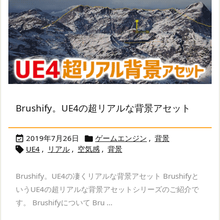
Brushify。UE4の超リアルな背景アセット
2019年7月26日
ゲームエンジン
,
背景


UE4
,
リアル
,
空気感
,
背景

Brushify。UE4の凄くリアルな背景アセット Brushifyと
いうUE4の超リアルな背景アセットシリーズのご紹介で
す。 Brushifyについて Bru ...