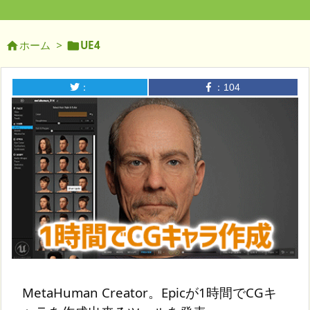
ホーム
>
UE4


：
：
104
MetaHuman Creator。Epicが1時間でCGキ