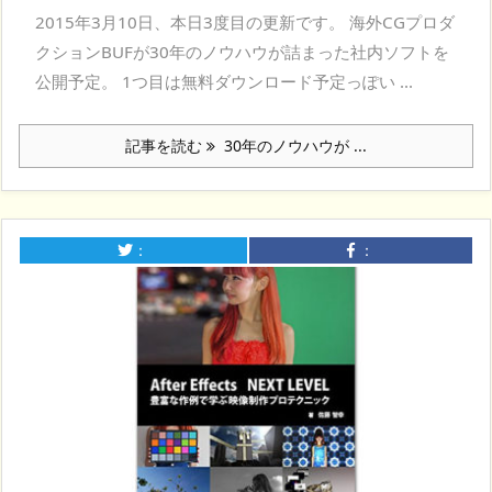
2015年3月10日、本日3度目の更新です。 海外CGプロダ
クションBUFが30年のノウハウが詰まった社内ソフトを
公開予定。 1つ目は無料ダウンロード予定っぽい ...
記事を読む
30年のノウハウが ...
：
：