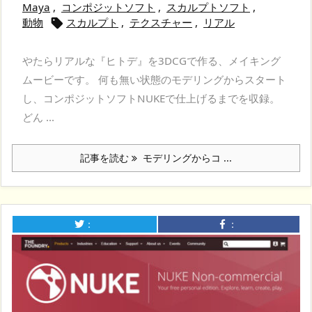
Maya
,
コンポジットソフト
,
スカルプトソフト
,
動物
スカルプト
,
テクスチャー
,
リアル

やたらリアルな『ヒトデ』を3DCGで作る、メイキング
ムービーです。 何も無い状態のモデリングからスタート
し、コンポジットソフトNUKEで仕上げるまでを収録。
どん ...
記事を読む
モデリングからコ ...
：
：