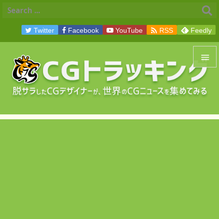

Twitter
Facebook
YouTube
RSS
Feedly


メニュ

サイド

前へ

次へ

検索