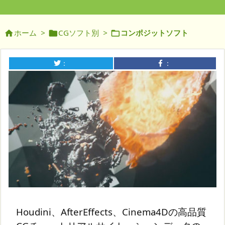
ホーム
>
CGソフト別
>
コンポジットソフト



：
：
Houdini、AfterEffects、Cinema4Dの高品質