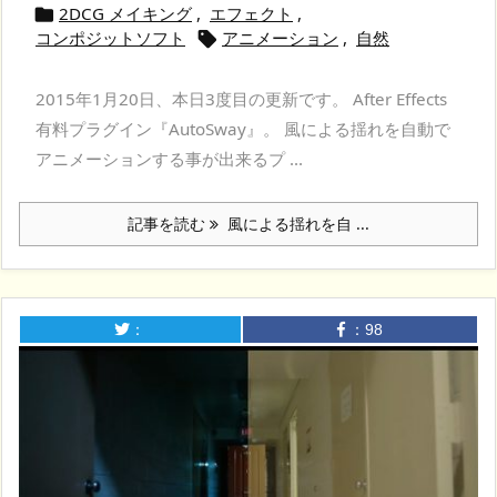
2DCG メイキング
,
エフェクト
,

コンポジットソフト
アニメーション
,
自然

2015年1月20日、本日3度目の更新です。 After Effects
有料プラグイン『AutoSway』。 風による揺れを自動で
アニメーションする事が出来るプ ...
記事を読む
風による揺れを自 ...
：
：
98