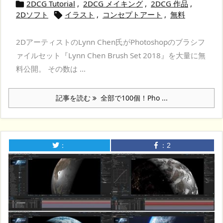
2DCG Tutorial
,
2DCG メイキング
,
2DCG 作品
,

2Dソフト
イラスト
,
コンセプトアート
,
無料

2DアーティストのLynn Chen氏がPhotoshopのブラシフ
ァイルセット『Lynn Chen Brush Set 2018』を大量に無
料公開。 その数は ...
記事を読む
全部で100個！Pho ...
：
：
2