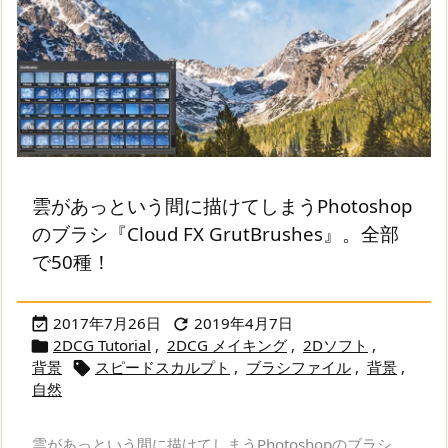
雲があっという間に描けてしまうPhotoshop
のブラシ『Cloud FX GrutBrushes』。全部
で50種！
2017年7月26日
2019年4月7日


2DCG Tutorial
,
2DCG メイキング
,
2Dソフト
,

背景
スピードスカルプト
,
ブラシファイル
,
背景
,

自然
雲があっという間に描けてしまうPhotoshopのブラシ