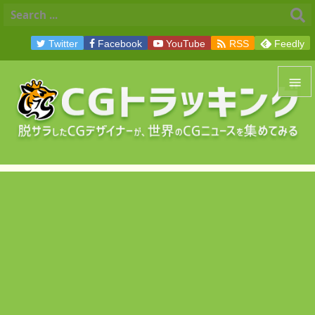

Twitter
Facebook
YouTube
RSS
Feedly


メニュ

サイド

前へ

次へ

検索