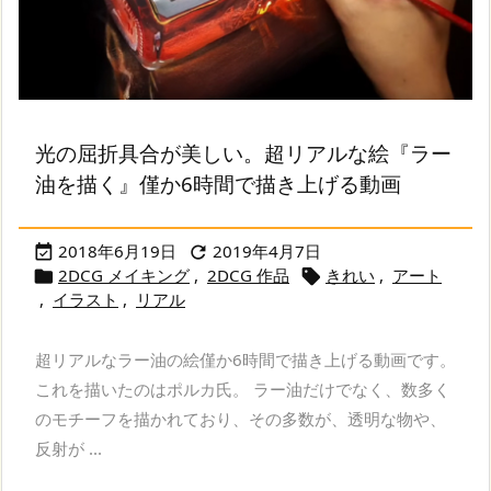
光の屈折具合が美しい。超リアルな絵『ラー
油を描く』僅か6時間で描き上げる動画
2018年6月19日
2019年4月7日


2DCG メイキング
,
2DCG 作品
きれい
,
アート


,
イラスト
,
リアル
超リアルなラー油の絵僅か6時間で描き上げる動画です。
これを描いたのはポルカ氏。 ラー油だけでなく、数多く
のモチーフを描かれており、その多数が、透明な物や、
反射が ...