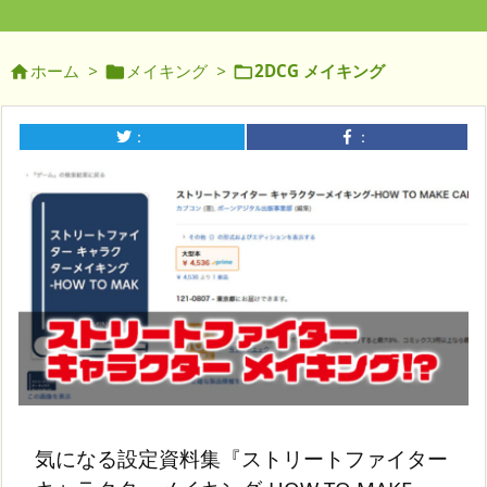
ホーム
>
メイキング
>
2DCG メイキング



：
：
気になる設定資料集『ストリートファイター