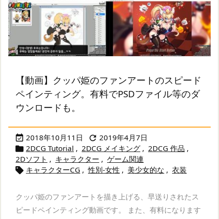
【動画】クッパ姫のファンアートのスピード
ペインティング。有料でPSDファイル等のダ
ウンロードも。
2018年10月11日
2019年4月7日


2DCG Tutorial
,
2DCG メイキング
,
2DCG 作品
,

2Dソフト
,
キャラクター
,
ゲーム関連
キャラクターCG
,
性別-女性
,
美少女的な
,
衣装

クッパ姫のファンアートを描き上げる、早送りされたス
ピードペインティング動画です。 また、有料になります