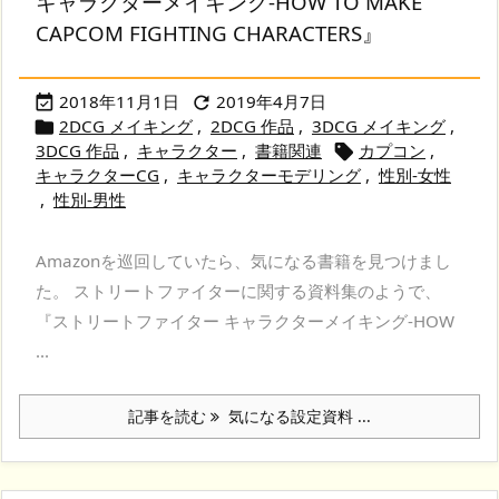
キャラクターメイキング-HOW TO MAKE
CAPCOM FIGHTING CHARACTERS』
2018年11月1日
2019年4月7日


2DCG メイキング
,
2DCG 作品
,
3DCG メイキング
,

3DCG 作品
,
キャラクター
,
書籍関連
カプコン
,

キャラクターCG
,
キャラクターモデリング
,
性別-女性
,
性別-男性
Amazonを巡回していたら、気になる書籍を見つけまし
た。 ストリートファイターに関する資料集のようで、
『ストリートファイター キャラクターメイキング-HOW
...
記事を読む
気になる設定資料 ...