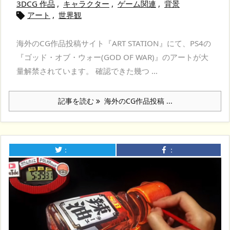
3DCG 作品
,
キャラクター
,
ゲーム関連
,
背景
アート
,
世界観

海外のCG作品投稿サイト『ART STATION』にて、PS4の
『ゴッド・オブ・ウォー(GOD OF WAR)』のアートが大
量解禁されています。 確認できた幾つ ...
記事を読む
海外のCG作品投稿 ...
：
：