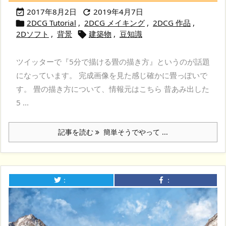
2017年8月2日
2019年4月7日


2DCG Tutorial
,
2DCG メイキング
,
2DCG 作品
,

2Dソフト
,
背景
建築物
,
豆知識

ツイッターで『5分で描ける畳の描き方』というのが話題
になっています。 完成画像を見た感じ確かに畳っぽいで
す。 畳の描き方について、情報元はこちら 昔あみ出した
5 ...
記事を読む
簡単そうでやって ...
：
：