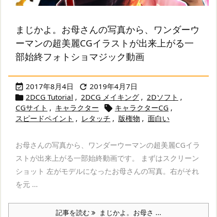
まじかよ。お母さんの写真から、ワンダーウ
ーマンの超美麗CGイラストが出来上がる一
部始終フォトショマジック動画
2017年8月4日
2019年4月7日


2DCG Tutorial
,
2DCG メイキング
,
2Dソフト
,

CGサイト
,
キャラクター
キャラクターCG
,

スピードペイント
,
レタッチ
,
版権物
,
面白い
お母さんの写真から、ワンダーウーマンの超美麗CGイラ
ストが出来上がる一部始終動画です。 まずはスクリーン
ショット 左がモデルになったお母さんの写真。右がそれ
を元 ...
記事を読む
まじかよ。お母さ ...