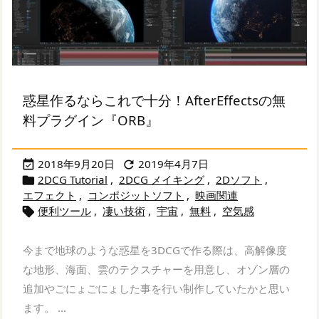
惑星作るならこれで十分！AfterEffectsの無
料プラグイン『ORB』
2018年9月20日
2019年4月7日


2DCG Tutorial
,
2DCG メイキング
,
2Dソフト
,

エフェクト
,
コンポジットソフト
,
映画関連
便利ツール
,
凄い技術
,
宇宙
,
無料
,
空気感

今まで地球のような惑星を3DCGで作る際は、高解像度
な地形、海面、雲のテクスチャーを用意し、オゾン層の
追加やごにょごにょした事を行い制作していたかと思い
ます。 ...