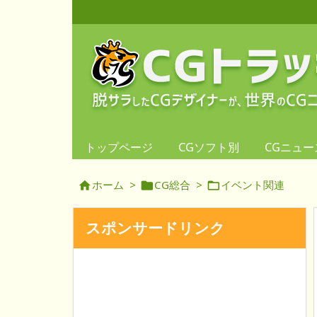
トップページ
CGソフト別
CGニュー
ホーム
>
CG総合
>
イベント関連



スポンサードリンク