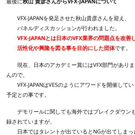
最後に
秋山 貴彦さんからVFX-JAPANについて
VFX-JAPANを発足させた秋山貴彦さんを迎え、
パネルディスカッションが行われました。
VFX-JAPANとは日本のVFX業界の問題点を改善
活性化や興隆を図る事を目的にした団体
です。
現在、日本のアカデミー賞にはVFX部門がありま
んので、
VFX-JAPANはVESのようにアワードを開催してい
予定との事です。
デモリールに関しても海外ではブレイクダウン
録されていますが、
日本ではタレントが出ているとNGが出てしまっ