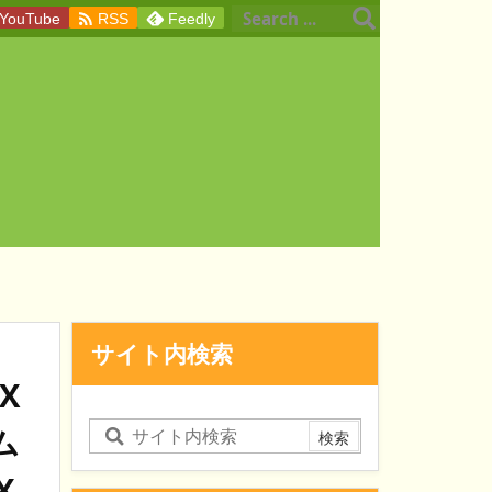

YouTube
RSS
Feedly
サイト内検索
X
ム
X