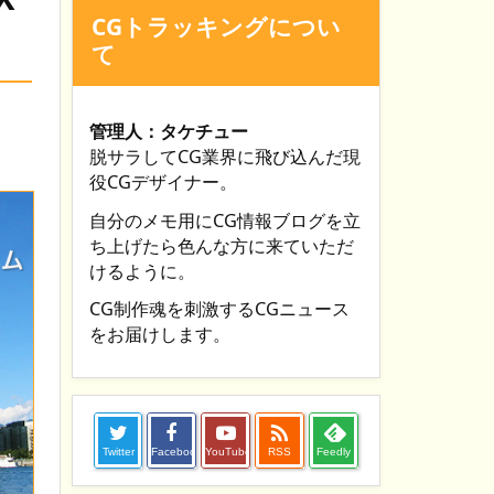
CGトラッキングについ
て
管理人：タケチュー
脱サラしてCG業界に飛び込んだ現
役CGデザイナー。
自分のメモ用にCG情報ブログを立
ち上げたら色んな方に来ていただ
けるように。
CG制作魂を刺激するCGニュース
をお届けします。

Twitter
Facebook
YouTube
RSS
Feedly