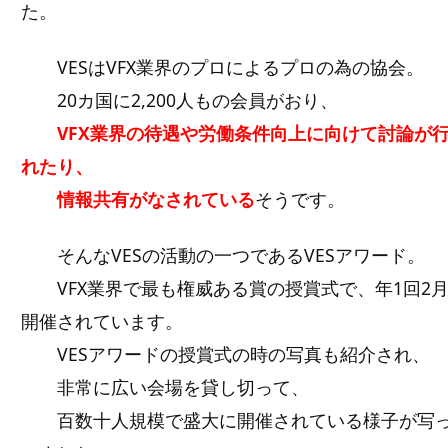
た。
VESはVFX業界のプロによるプロの為の協会。
20カ国に2,200人もの会員がおり、
VFX業界の待遇や労働条件向上に向けて討論が
れたり、
情報共有がなされている
そうです。
そんなVESの活動の一つであるVESアワード。
VFX業界で最も権威ある賞の授賞式で、年1回2
開催されています。
VESアワードの授賞式の時の写真も紹介され、
非常に広い会場を貸し切って、
百数十人規模で盛大に開催されている様子が写