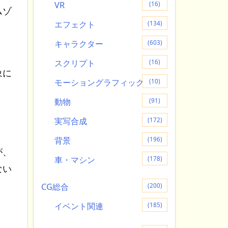
VR
(16)
ムゾ
エフェクト
(134)
キャラクター
(603)
スクリプト
(16)
象に
モーショングラフィック
(10)
動物
(91)
実写合成
(172)
背景
(196)
が、
車・マシン
(178)
ない
CG総合
(200)
イベント関連
(185)