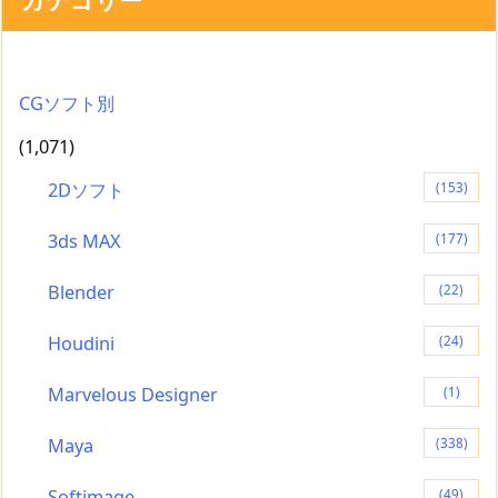
CGソフト別
(1,071)
2Dソフト
(153)
3ds MAX
(177)
Blender
(22)
Houdini
(24)
Marvelous Designer
(1)
Maya
(338)
Softimage
(49)