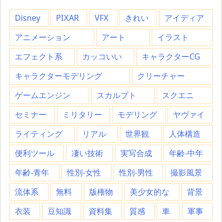
Disney
PIXAR
VFX
きれい
アイディア
アニメーション
アート
イラスト
エフェクト系
カッコいい
キャラクターCG
キャラクターモデリング
クリーチャー
ゲームエンジン
スカルプト
スクエニ
セミナー
ミリタリー
モデリング
ヤヴァイ
ライティング
リアル
世界観
人体構造
便利ツール
凄い技術
実写合成
年齢-中年
年齢-青年
性別-女性
性別-男性
撮影風景
流体系
無料
版権物
美少女的な
背景
衣装
豆知識
資料集
質感
車
軍事