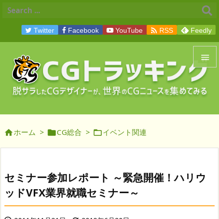

Twitter
Facebook
YouTube
RSS
Feedly


メニュ

サイド
ホーム
>
CG総合
>
イベント関連




前へ

次へ
セミナー参加レポート ～緊急開催！ハリウ

ッドVFX業界就職セミナー～
検索