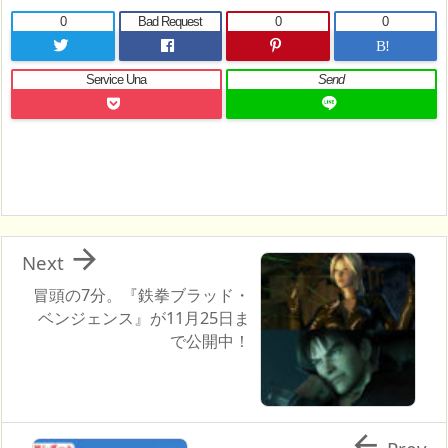
0
Bad Request
0
0
B!
Service Una
Send

Next
冒頭の7分。『鉄拳ブラッド・
ベンジェンス』が11月25日ま
で公開中！
