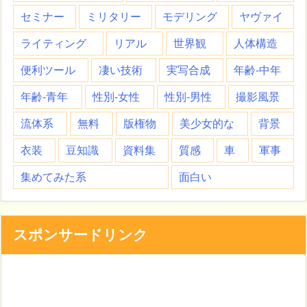
セミナー
ミリタリー
モデリング
ヤヴァイ
ライティング
リアル
世界観
人体構造
便利ツール
凄い技術
実写合成
年齢-中年
年齢-青年
性別-女性
性別-男性
撮影風景
流体系
無料
版権物
美少女的な
背景
衣装
豆知識
資料集
質感
車
軍事
集めてみた系
面白い
スポンサードリンク