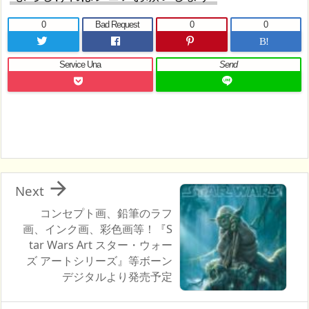
0
Bad Request
0
0
B!
Service Una
Send

Next
コンセプト画、鉛筆のラフ
画、インク画、彩色画等！『S
tar Wars Art スター・ウォー
ズ アートシリーズ』等ボーン
デジタルより発売予定