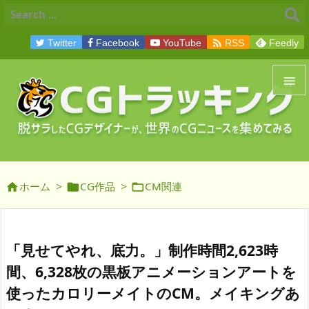

Twitter
Facebook
YouTube
RSS
Feedly


メニュ

サイド
ホーム
>
CG作品
>
CM関連




前へ

次へ
「見せてやれ、底力。」制作時間2,623時

間、6­,328枚の黒板アニメーションアートを
検索
使ったカロリーメイトのCM。メイキングあ