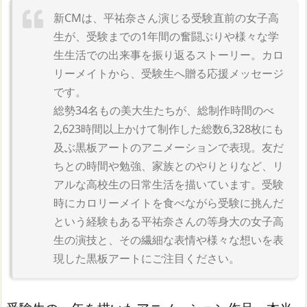
新CMは、平祐奈さん演じる受験直前の女子高
生が、受験までの1年間の奮闘ぶりや様々­な学
生生活での出来事を振り返るストーリー。カロ
リーメイトから、受験生へ贈る応援メ­ッセージ
です。
総勢34名もの美大生たちが、総制作時間のべ
2,623時間以上かけて制作した総数6­,328枚にも
及ぶ黒板アートのアニメーションで表現。友だ
ちとの時間や勉強、家族と­のやりとりなど、リ
アルな高校生の日常生活を描いています。受験
時にカロリーメイトを­食べながら受験に挑んだ
という経験もある平祐奈さんの等身大の女子高
生の演技と、その­繊細な表情や様々な想いを表
現した黒板アートにご注目ください。